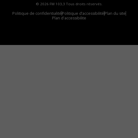
© 2026 FM 103,3 Tous droits réservés.
Politique de confidentialité
Politique d’accessibilité
Plan du site
Plan d'accessibilite
Comment installer notre vignette sur votre
appareil mobile