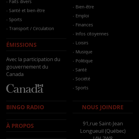
- Faits divers
- Bien-être
- Santé et bien-être
- Emploi
- Sports
- Finances
- Transport / Circulation
- Infos citoyennes
- Loisirs
ÉMISSIONS
- Musique
Avec la participation du
- Politique
gouvernement du
- Santé
Canada
- Société
- Sports
BINGO RADIO
NOUS JOINDRE
91,rue Saint-Jean
À PROPOS
Longueuil (Québec)
J4H 2W8