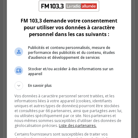
Publié le 2 août 2026 à 08h06
La Fête des parcs est de retour à Saint-
Bruno
FM 103,3 demande votre consentement
pour utiliser vos données à caractère
personnel dans les cas suivants :
Publicités et contenu personnalisés, mesure de
performance des publicités et du contenu, études
d’audience et développement de services
Stocker et/ou accéder à des informations sur un
appareil
En savoir plus
Vos données à caractère personnel seront traitées, et les
SAINT-CATHERINE
informations liées à votre appareil (cookies, identifiants
Publié le 30 juillet 2026 à 07h58
uniques et autres types de données) pourront être stockées
Sainte-Catherine prolonge son aide
et consultées par 66 partenaires, ainsi que partagées avec lui,
financière au Complexe Le Partage
ou utilisées spécifiquement par ce site. Nos partenaires et
nous-mêmes sommes susceptibles d'utiliser des données de
géolocalisation précises.
Liste des partenaires.
Certains fournisseurs sont susceptibles de traiter vos