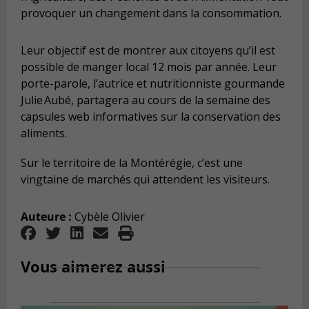
provoquer un changement dans la consommation.
Leur objectif est de montrer aux citoyens qu
’
il est
possible de manger local 12 mois par ann
é
e
. Leur
porte-parole,
l
’
autrice et nutritionniste gourmande
Julie
Aub
é
,
partagera au cours de la semaine des
capsules web informatives sur la conservation des
aliments.
Sur le territoire de la Mont
é
r
é
gie, c
’
est une
vingtaine de march
é
s qui attendent les visiteurs.
Auteure :
Cybèle Olivier
Vous aimerez aussi