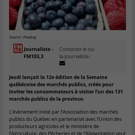
Source : Pixabay
Journaliste -
Contacter le ou
FM103,3
la journaliste :
Jeudi lançait la 12e édition de la Semaine
québécoise des marchés publics, créée pour
inviter les consommateurs à visiter l’un des 131
marchés publics de la province.
L
’é
v
è
nement initi
é
par l
’
Association des march
é
s
publics du Qu
é
bec en partenariat avec l
’
Union des
producteurs agricoles et le minist
è
re de
l
’
Agriculture, des P
ê
cheries et de l
’
Alimentation
veut