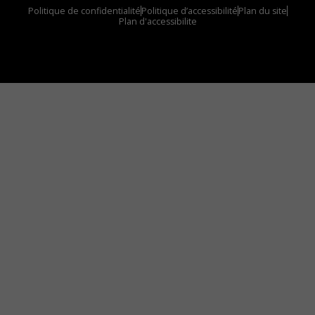
Politique de confidentialité
Politique d’accessibilité
Plan du site
Plan d'accessibilite
Comment installer notre vignette sur votre
appareil mobile
Vous avez envie d’écouter le FM 103,3 ou notre