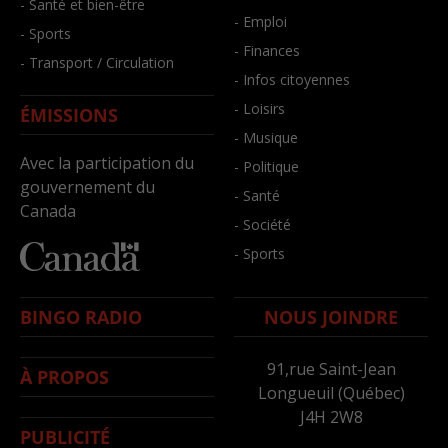
- Santé et bien-être
- Emploi
- Sports
- Finances
- Transport / Circulation
- Infos citoyennes
- Loisirs
ÉMISSIONS
- Musique
Avec la participation du
- Politique
gouvernement du
- Santé
Canada
- Société
- Sports
BINGO RADIO
NOUS JOINDRE
91,rue Saint-Jean
À PROPOS
Longueuil (Québec)
J4H 2W8
PUBLICITÉ