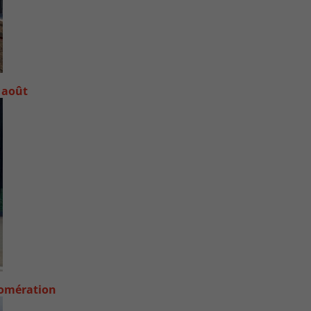
 août
lomération