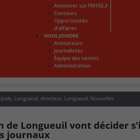
Annoncer sur FM103,3
Concours
Opportunités
d’affaires
NOUS JOINDRE
Animateurs
Journalistes
Équipe des ventes
Administration
ipale, Longueuil, directeur
,
Longueuil
,
Nouvelles
n de Longueuil vont décider s’i
es journaux