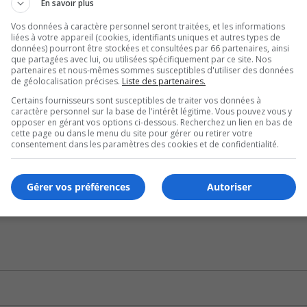
En savoir plus
U
00:00
U
Vos données à caractère personnel seront traitées, et les informations
liées à votre appareil (cookies, identifiants uniques et autres types de
Ar
données) pourront être stockées et consultées par 66 partenaires, ainsi
ke
que partagées avec lui, ou utilisées spécifiquement par ce site. Nos
 de démocratie et d’accès aux avis pour la population.
partenaires et nous-mêmes sommes susceptibles d'utiliser des données
to
de géolocalisation précises.
Liste des partenaires.
in
U
Certains fournisseurs sont susceptibles de traiter vos données à
or
00:00
caractère personnel sur la base de l'intérêt légitime. Vous pouvez vous y
U
de
opposer en gérant vos options ci-dessous. Recherchez un lien en bas de
Ar
cette page ou dans le menu du site pour gérer ou retirer votre
vo
consentement dans les paramètres des cookies et de confidentialité.
ke
 ce n’est qu’un avis de motion et que le débat pourra avoir l
to
in
Gérer vos préférences
Autoriser
or
de
vo