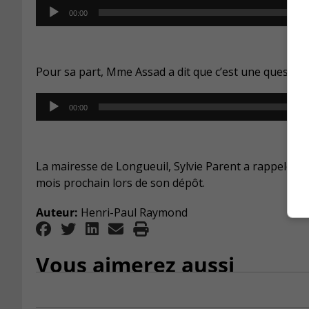
Audio
00:00
Player
Pour sa part, Mme Assad a dit que c’est une question
Audio
00:00
Player
La mairesse de Longueuil, Sylvie Parent a rappelé que
mois prochain lors de son dépôt.
Auteur:
Henri-Paul Raymond
Vous aimerez aussi