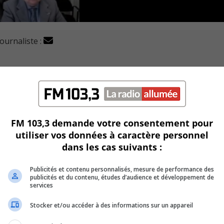
journaliste :
 lors de la réunion de mai s’il accepte l’avis de motion 
is publics des journaux locaux.
 que les avis publics soient dorénavant affichés directement 
FM 103,3 demande votre consentement pour
utiliser vos données à caractère personnel
dans les cas suivants :
éjà, comme le permet la loi provinciale.
an-Martel de Boucherville et Doreen Assaad de Brossard.
Publicités et contenu personnalisés, mesure de performance des
publicités et du contenu, études d’audience et développement de
services
ériode difficile et que l’agglomération de Longueuil devrait
Stocker et/ou accéder à des informations sur un appareil