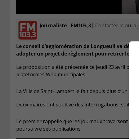
|
Journaliste - FM103,3
Contacter le ou la 
Le conseil d’agglomération de Longueuil va décider
adopter un projet de règlement pour retirer les av
La proposition a été présentée ce jeudi 23 avril pour
plateformes Web municipales.
La Ville de Saint-Lambert le fait depuis plus d’un an d
Deux maires ont soulevé des interrogations, soit Je
Le premier rappelle que les journaux traversent une p
poursuivre ses publications.