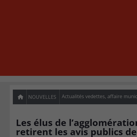
Actualités vedettes
,
affaire munic
NOUVELLES
Les élus de l’agglomératio
retirent les avis publics d