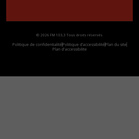
••••••••••••••••••
Comment synthoniser la fréquence HD dans
votre voiture
© 2026 FM 103,3 Tous droits réservés.
Politique de confidentialité
Politique d’accessibilité
Plan du site
Plan d'accessibilite