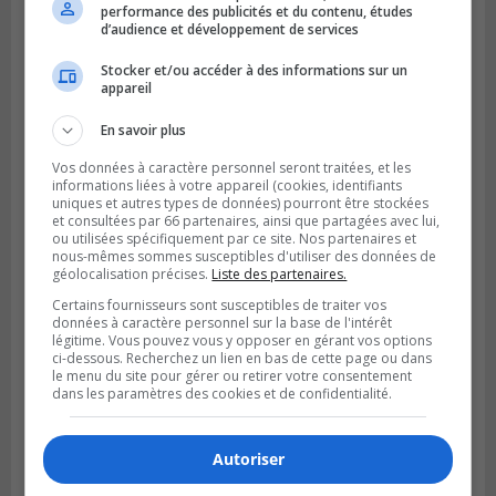
performance des publicités et du contenu, études
d’audience et développement de services
Stocker et/ou accéder à des informations sur un
appareil
En savoir plus
VIEUX-LONGUEUIL
Publié le 31 juillet 2026 à 14h20
Vos données à caractère personnel seront traitées, et les
Le RTL dévoile sa nouvelle flotte de
informations liées à votre appareil (cookies, identifiants
transport adapté
uniques et autres types de données) pourront être stockées
et consultées par 66 partenaires, ainsi que partagées avec lui,
ou utilisées spécifiquement par ce site. Nos partenaires et
nous-mêmes sommes susceptibles d'utiliser des données de
géolocalisation précises.
Liste des partenaires.
Certains fournisseurs sont susceptibles de traiter vos
données à caractère personnel sur la base de l'intérêt
légitime. Vous pouvez vous y opposer en gérant vos options
ci-dessous. Recherchez un lien en bas de cette page ou dans
le menu du site pour gérer ou retirer votre consentement
dans les paramètres des cookies et de confidentialité.
Autoriser
BROSSARD