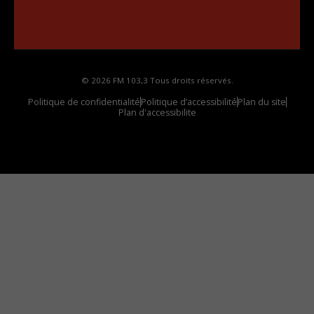
••••••••••••••••••
Comment synthoniser la fréquence HD dans
votre voiture
© 2026 FM 103,3 Tous droits réservés.
Politique de confidentialité
Politique d’accessibilité
Plan du site
Plan d'accessibilite