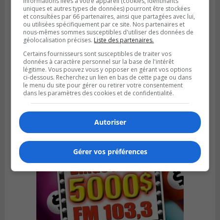
informations liées à votre appareil (cookies, identifiants
uniques et autres types de données) pourront être stockées
et consultées par 66 partenaires, ainsi que partagées avec lui,
ou utilisées spécifiquement par ce site. Nos partenaires et
nous-mêmes sommes susceptibles d'utiliser des données de
géolocalisation précises.
Liste des partenaires.
Certains fournisseurs sont susceptibles de traiter vos
SAINT-HUBERT
données à caractère personnel sur la base de l'intérêt
Publié le 6 août 2026 à 09h39
légitime. Vous pouvez vous y opposer en gérant vos options
Longueuil injecte 1,5 M$ pour moderniser
ci-dessous. Recherchez un lien en bas de cette page ou dans
deux stations de pompage
le menu du site pour gérer ou retirer votre consentement
dans les paramètres des cookies et de confidentialité.
Autoriser
Gérer vos préférences