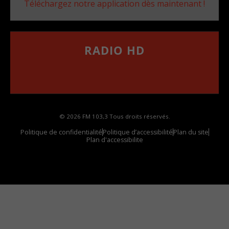
Téléchargez notre application dès maintenant !
RADIO HD
••••••••••••••••••
Comment synthoniser la fréquence HD dans
votre voiture
© 2026 FM 103,3 Tous droits réservés.
Politique de confidentialité
Politique d’accessibilité
Plan du site
Plan d'accessibilite