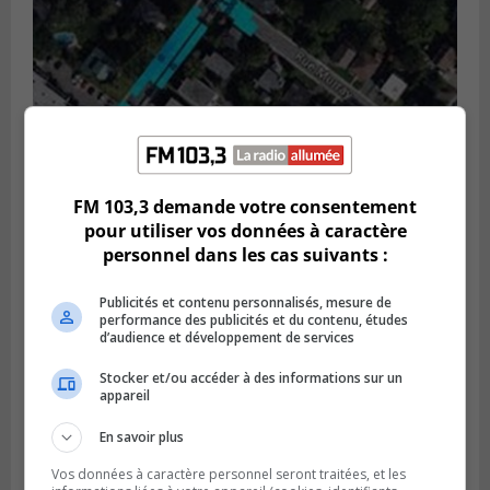
FM 103,3 demande votre consentement
GREENFIELD PARK
pour utiliser vos données à caractère
Publié le 6 août 2026 à 13h45
Greenfield Park veut s’armer contre les
personnel dans les cas suivants :
fortes
pluies
Publicités et contenu personnalisés, mesure de
performance des publicités et du contenu, études
d’audience et développement de services
Stocker et/ou accéder à des informations sur un
appareil
En savoir plus
Vos données à caractère personnel seront traitées, et les