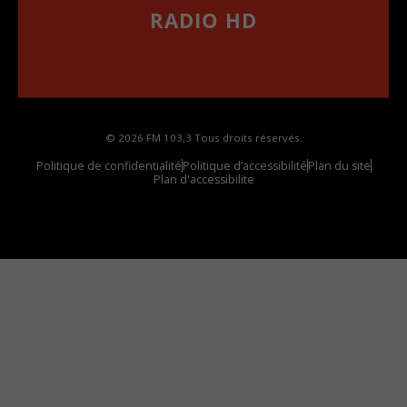
RADIO HD
••••••••••••••••••
Comment synthoniser la fréquence HD dans
votre voiture
© 2026 FM 103,3 Tous droits réservés.
Politique de confidentialité
Politique d’accessibilité
Plan du site
Plan d'accessibilite