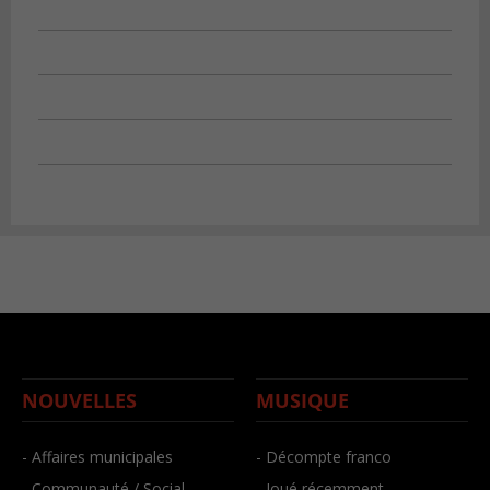
NOUVELLES
MUSIQUE
- Affaires municipales
- Décompte franco
- Communauté / Social
- Joué récemment