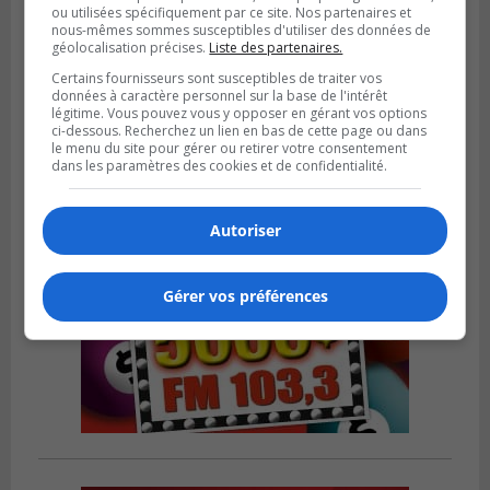
ou utilisées spécifiquement par ce site. Nos partenaires et
nous-mêmes sommes susceptibles d'utiliser des données de
LONGUEUIL
géolocalisation précises.
Liste des partenaires.
Publié le 3 octobre 2023 à 16h00
Le RTL veut trouver des chauffeurs
Certains fournisseurs sont susceptibles de traiter vos
d’autobus
données à caractère personnel sur la base de l'intérêt
légitime. Vous pouvez vous y opposer en gérant vos options
ci-dessous. Recherchez un lien en bas de cette page ou dans
le menu du site pour gérer ou retirer votre consentement
dans les paramètres des cookies et de confidentialité.
Autoriser
Gérer vos préférences