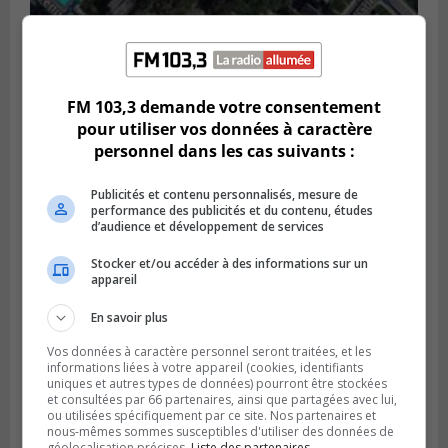
GREENFIELD PARK
Publié le 6 août 2026 à 13h45
Greenfield Park veut s’armer contre les
fortes
FM 103,3 demande votre consentement
pluies
pour utiliser vos données à caractère
personnel dans les cas suivants :
Publicités et contenu personnalisés, mesure de
performance des publicités et du contenu, études
d’audience et développement de services
Stocker et/ou accéder à des informations sur un
appareil
En savoir plus
Vos données à caractère personnel seront traitées, et les
informations liées à votre appareil (cookies, identifiants
uniques et autres types de données) pourront être stockées
SAINT-HUBERT
et consultées par 66 partenaires, ainsi que partagées avec lui,
Publié le 6 août 2026 à 09h39
ou utilisées spécifiquement par ce site. Nos partenaires et
Longueuil injecte 1,5 M$ pour moderniser
nous-mêmes sommes susceptibles d'utiliser des données de
géolocalisation précises.
Liste des partenaires.