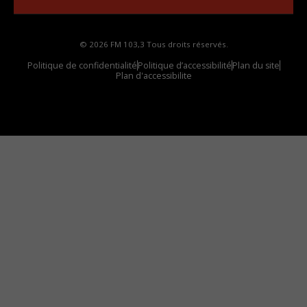
© 2026 FM 103,3 Tous droits réservés.
Politique de confidentialité
Politique d’accessibilité
Plan du site
Plan d'accessibilite
Comment installer notre vignette sur votre