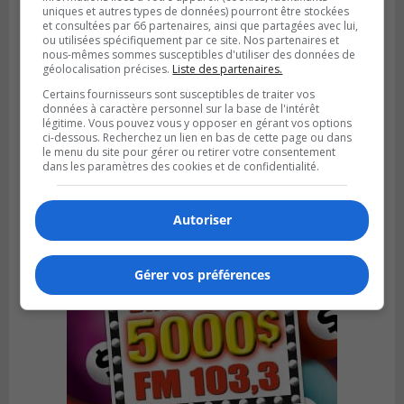
uniques et autres types de données) pourront être stockées
et consultées par 66 partenaires, ainsi que partagées avec lui,
ou utilisées spécifiquement par ce site. Nos partenaires et
nous-mêmes sommes susceptibles d'utiliser des données de
géolocalisation précises.
Liste des partenaires.
BOUCHERVILLE
Certains fournisseurs sont susceptibles de traiter vos
Publié le 10 février 2024 à 15h00
données à caractère personnel sur la base de l'intérêt
Une nouvelle exposition s’amène à
légitime. Vous pouvez vous y opposer en gérant vos options
ci-dessous. Recherchez un lien en bas de cette page ou dans
Boucherville
le menu du site pour gérer ou retirer votre consentement
dans les paramètres des cookies et de confidentialité.
Autoriser
Gérer vos préférences