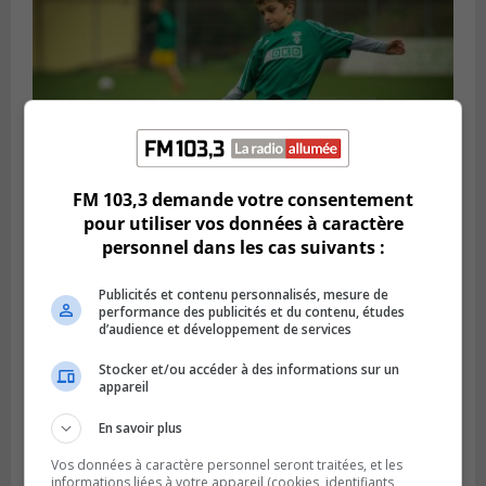
FM 103,3 demande votre consentement
pour utiliser vos données à caractère
personnel dans les cas suivants :
SAINT-LAMBERT
Publié le 13 février 2024 à 16h00
Un conseiller de Saint-Lambert demande
Publicités et contenu personnalisés, mesure de
l’opinion de ses citoyens
performance des publicités et du contenu, études
d’audience et développement de services
Stocker et/ou accéder à des informations sur un
appareil
En savoir plus
Vos données à caractère personnel seront traitées, et les
informations liées à votre appareil (cookies, identifiants