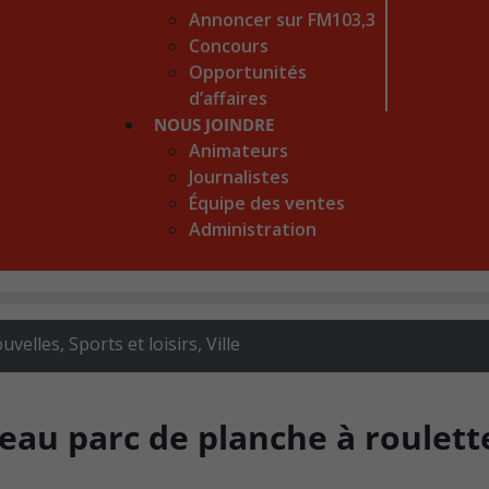
Annoncer sur FM103,3
Concours
Opportunités
d’affaires
NOUS JOINDRE
Animateurs
Journalistes
Équipe des ventes
Administration
uvelles
,
Sports et loisirs
,
Ville
eau parc de planche à roulett