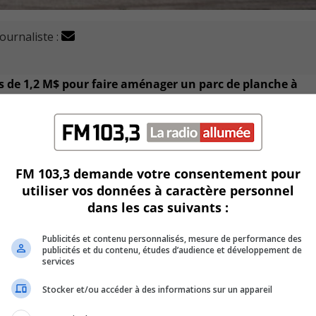
journaliste :
ès de 1,2 M$ pour faire aménager un parc de planche à
orme, soit Tessier Récréo-parc inc. de Nicolet.
si être affecté pour financer le contrat et les frais affére
FM 103,3 demande votre consentement pour
utiliser vos données à caractère personnel
roximité du nouveau complexe aquatique de Brossard, dans le
dans les cas suivants :
Publicités et contenu personnalisés, mesure de performance des
publicités et du contenu, études d’audience et développement de
toute beauté et situé dans un secteur urbain névralgique.
services
U
Stocker et/ou accéder à des informations sur un appareil
00:00
U