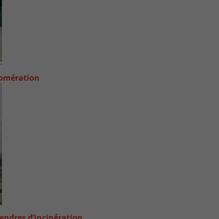
lomération
endres d’incinération