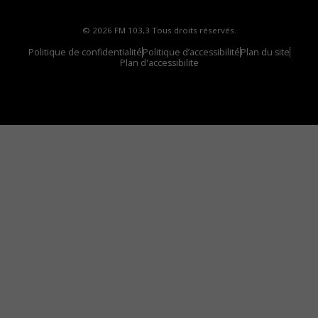
© 2026 FM 103,3 Tous droits réservés.
Politique de confidentialité
Politique d’accessibilité
Plan du site
Plan d'accessibilite
Comment installer notre vignette sur votre
appareil mobile