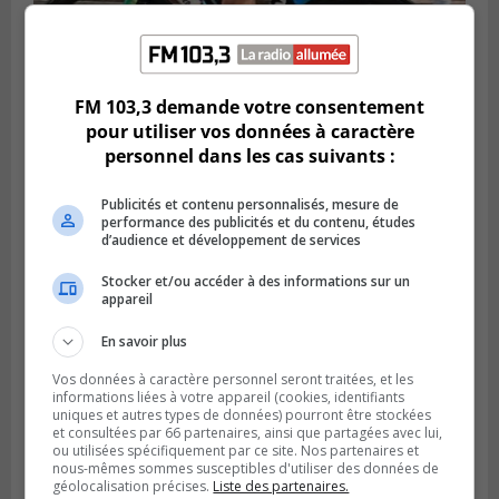
SAINT-LAMBERT
Publié le 5 août 2026 à 08h23
FM 103,3 demande votre consentement
De la fibrose kystique à l’Ironman : le
pour utiliser vos données à caractère
parcours inspirant d’Emma Fontaine
personnel dans les cas suivants :
Publicités et contenu personnalisés, mesure de
performance des publicités et du contenu, études
d’audience et développement de services
Stocker et/ou accéder à des informations sur un
appareil
En savoir plus
Vos données à caractère personnel seront traitées, et les
informations liées à votre appareil (cookies, identifiants
uniques et autres types de données) pourront être stockées
et consultées par 66 partenaires, ainsi que partagées avec lui,
Publié le 4 août 2026 à 13h18
Des fromages de la Laiterie Coaticook
ou utilisées spécifiquement par ce site. Nos partenaires et
nous-mêmes sommes susceptibles d'utiliser des données de
rappelés par l’ACIA
géolocalisation précises.
Liste des partenaires.