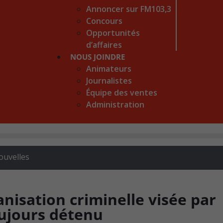
Annoncer sur FM103,3
Concours
Opportunités
d’affaires
NOUS JOINDRE
Animateurs
Journalistes
Équipe des ventes
Administration
ouvelles
anisation criminelle visée par
oujours détenu