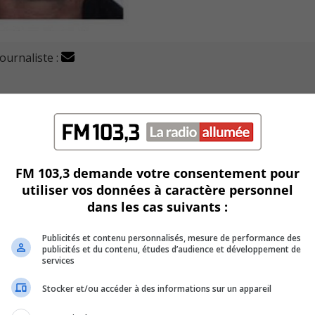
journaliste :
pération SOUCHE, Michel Mainville, 55 ans, est toujours dé
quisitionnées et 9 suspects auront été arrêtés, alors que plu
FM 103,3 demande votre consentement pour
utiliser vos données à caractère personnel
valeur, incluant de l’argent, différentes drogues, des armes 
dans les cas suivants :
nfractionnels et du matériel lié au trafic de stupéfiants.
acteurs ayant pris part au projet, dont plusieurs membres
Publicités et contenu personnalisés, mesure de performance des
publicités et du contenu, études d’audience et développement de
services
Stocker et/ou accéder à des informations sur un appareil
 activités criminelles menées sur le territoire de l’agglomé