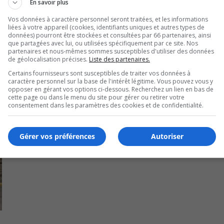
En savoir plus
U
00:00
Vos données à caractère personnel seront traitées, et les informations
U
liées à votre appareil (cookies, identifiants uniques et autres types de
Ar
données) pourront être stockées et consultées par 66 partenaires, ainsi
que partagées avec lui, ou utilisées spécifiquement par ce site. Nos
ke
partenaires et nous-mêmes sommes susceptibles d'utiliser des données
to
de géolocalisation précises.
Liste des partenaires.
in
Certains fournisseurs sont susceptibles de traiter vos données à
or
caractère personnel sur la base de l'intérêt légitime. Vous pouvez vous y
opposer en gérant vos options ci-dessous. Recherchez un lien en bas de
de
cette page ou dans le menu du site pour gérer ou retirer votre
vo
consentement dans les paramètres des cookies et de confidentialité.
Gérer vos préférences
Autoriser