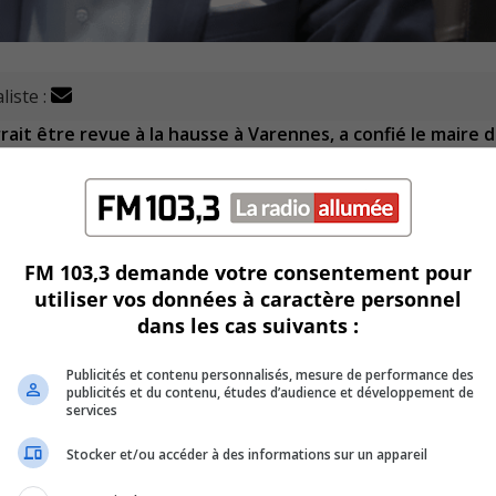
liste :
ait être revue à la hausse à Varennes, a confié le maire d
U
00:00
U
Ar
passant 500 000 $ à Varennes sont imposées au plus hau
ke
FM 103,3 demande votre consentement pour
to
utiliser vos données à caractère personnel
elle considérant que la valeur moyenne des maisons varenno
in
dans les cas suivants :
or
de
Publicités et contenu personnalisés, mesure de performance des
vo
à 500 000 $ relève donc d’une tâche quasiment impossible.
publicités et du contenu, études d’audience et développement de
services
er conseil municipal, ce à quoi le maire a répondu que la Vi
Stocker et/ou accéder à des informations sur un appareil