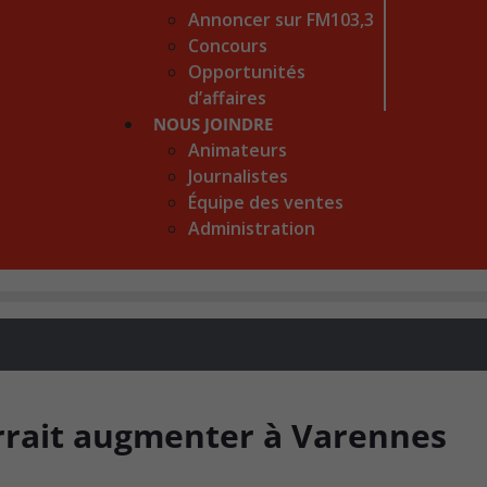
Annoncer sur FM103,3
Concours
Opportunités
d’affaires
NOUS JOINDRE
Animateurs
Journalistes
Équipe des ventes
Administration
rrait augmenter à Varennes