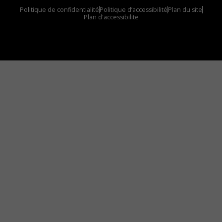
Politique de confidentialité
Politique d’accessibilité
Plan du site
Plan d'accessibilite
Comment installer notre vignette sur votre
appareil mobile