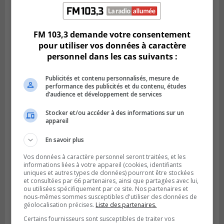
BROSSARD
Publié le 31 juillet 2026 à 12h00
Le transport à la demande du RTL prend
de l’expansion à Brossard
FM 103,3 demande votre consentement
pour utiliser vos données à caractère
personnel dans les cas suivants :
Publicités et contenu personnalisés, mesure de
performance des publicités et du contenu, études
d’audience et développement de services
Stocker et/ou accéder à des informations sur un
appareil
En savoir plus
Vos données à caractère personnel seront traitées, et les
BOUCHERVILLE
informations liées à votre appareil (cookies, identifiants
Publié le 31 juillet 2026 à 06h57
uniques et autres types de données) pourront être stockées
Boucherville veut de la sécurité
et consultées par 66 partenaires, ainsi que partagées avec lui,
ferroviaire sur son territoire
ou utilisées spécifiquement par ce site. Nos partenaires et
nous-mêmes sommes susceptibles d'utiliser des données de
géolocalisation précises.
Liste des partenaires.
Certains fournisseurs sont susceptibles de traiter vos