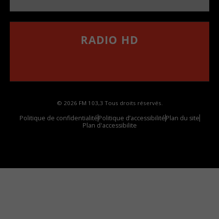
RADIO HD
••••••••••••••••••
Comment synthoniser la fréquence HD dans
votre voiture
© 2026 FM 103,3 Tous droits réservés.
Politique de confidentialité
Politique d’accessibilité
Plan du site
Plan d'accessibilite