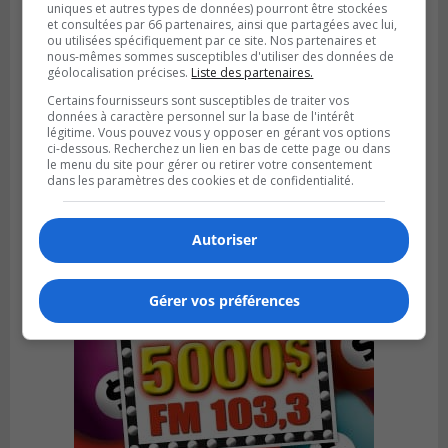
uniques et autres types de données) pourront être stockées
et consultées par 66 partenaires, ainsi que partagées avec lui,
ou utilisées spécifiquement par ce site. Nos partenaires et
nous-mêmes sommes susceptibles d'utiliser des données de
géolocalisation précises.
Liste des partenaires.
VIEUX-LONGUEUIL
Certains fournisseurs sont susceptibles de traiter vos
Publié le 31 juillet 2026 à 14h20
données à caractère personnel sur la base de l'intérêt
Le RTL dévoile sa nouvelle flotte de
légitime. Vous pouvez vous y opposer en gérant vos options
transport adapté
ci-dessous. Recherchez un lien en bas de cette page ou dans
le menu du site pour gérer ou retirer votre consentement
dans les paramètres des cookies et de confidentialité.
Autoriser
Gérer vos préférences