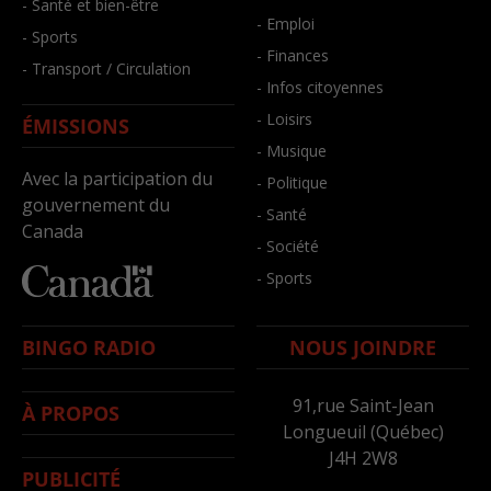
- Santé et bien-être
- Emploi
- Sports
- Finances
- Transport / Circulation
- Infos citoyennes
- Loisirs
ÉMISSIONS
- Musique
Avec la participation du
- Politique
gouvernement du
- Santé
Canada
- Société
- Sports
BINGO RADIO
NOUS JOINDRE
91,rue Saint-Jean
À PROPOS
Longueuil (Québec)
J4H 2W8
PUBLICITÉ