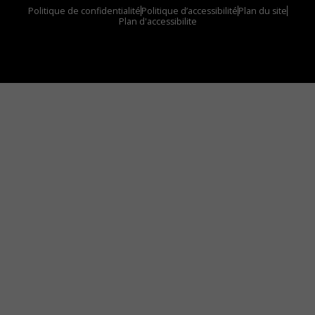
Politique de confidentialité
Politique d’accessibilité
Plan du site
Plan d'accessibilite
Comment installer notre vignette sur votre
appareil mobile
Vous avez envie d’écouter le FM 103,3 ou notre