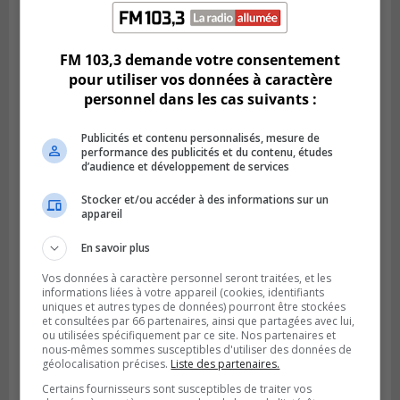
BOUCHERVILLE
Publié le 5 août 2026 à 06h54
La SQ recense 18 décès pendant les
vacances de la construction
FM 103,3 demande votre consentement
pour utiliser vos données à caractère
personnel dans les cas suivants :
Publicités et contenu personnalisés, mesure de
performance des publicités et du contenu, études
d’audience et développement de services
Stocker et/ou accéder à des informations sur un
appareil
En savoir plus
Vos données à caractère personnel seront traitées, et les
informations liées à votre appareil (cookies, identifiants
Publié le 5 août 2026 à 06h45
uniques et autres types de données) pourront être stockées
L’armée appelée à vérifier une grenade
et consultées par 66 partenaires, ainsi que partagées avec lui,
trouvée dans un camping
ou utilisées spécifiquement par ce site. Nos partenaires et
nous-mêmes sommes susceptibles d'utiliser des données de
géolocalisation précises.
Liste des partenaires.
Certains fournisseurs sont susceptibles de traiter vos