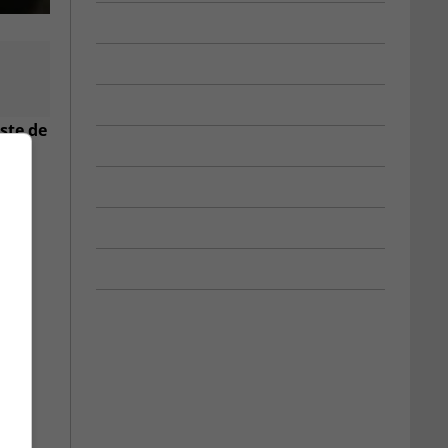
ste de
s de
des
rale