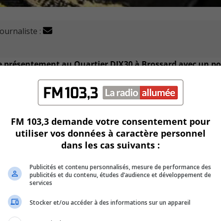
journaliste :
e présentement au Quartier DIX30 à Brossard avec un po
tué sur le boulevard Leduc près du cinéma.
FM 103,3 demande votre consentement pour
blic dans le cadre de son enquête sur le meurtre d’Éric Franci
utiliser vos données à caractère personnel
dans les cas suivants :
it attablé au restaurant Pizzéria Sofia.
Publicités et contenu personnalisés, mesure de performance des
publicités et du contenu, études d’audience et développement de
e Service de police de l’agglomération de Longueuil puisque 
services
e lié au crime organisé.
Stocker et/ou accéder à des informations sur un appareil
ui aurait été témoin de l’événement peut contacter la Cent