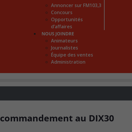
Annoncer sur FM103,3
Concours
Opportunités
d’affaires
NOUS JOINDRE
Animateurs
Journalistes
Équipe des ventes
Administration
de commandement au DIX30