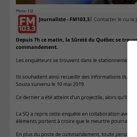
Photo: S Q
|
Journaliste - FM103,3
Contacter le ou la 
Depuis 7h ce matin, la Sûreté du Québec se trouv
commandement.
Les enquêteurs se trouvent dans le stationnement si
Ils souhaitent ainsi recueillir des informations du pu
Souza survenu le 10 mai 2019.
Ce dernier a été atteint d’un projectile, alors qu’il éta
La SQ a repris cette enquête en collaboration avec l
éléments portent à croire que le meurtre pourrait êtr
En plus du poste de commandement, toute personne q