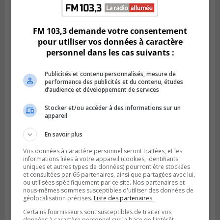
Publié le 5 août 2026 à 09h42
La SQ lance un appel à la population pour
retrouver un homme disparu
FM 103,3 demande votre consentement
pour utiliser vos données à caractère
personnel dans les cas suivants :
Publicités et contenu personnalisés, mesure de
performance des publicités et du contenu, études
d’audience et développement de services
Stocker et/ou accéder à des informations sur un
appareil
En savoir plus
Vos données à caractère personnel seront traitées, et les
BOUCHERVILLE
Publié le 5 août 2026 à 06h54
informations liées à votre appareil (cookies, identifiants
La SQ recense 18 décès pendant les
uniques et autres types de données) pourront être stockées
et consultées par 66 partenaires, ainsi que partagées avec lui,
vacances de la construction
ou utilisées spécifiquement par ce site. Nos partenaires et
nous-mêmes sommes susceptibles d'utiliser des données de
géolocalisation précises.
Liste des partenaires.
Certains fournisseurs sont susceptibles de traiter vos
données à caractère personnel sur la base de l'intérêt