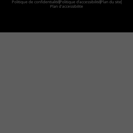
Politique de confidentialité
Politique d’accessibilité
Plan du site
Plan d'accessibilite
Comment installer notre vignette sur votre
appareil mobile
Vous avez envie d’écouter le FM 103,3 ou notre