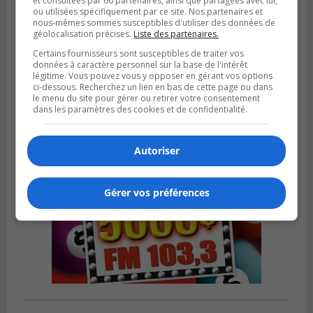
et consultées par 66 partenaires, ainsi que partagées avec lui,
ou utilisées spécifiquement par ce site. Nos partenaires et
nous-mêmes sommes susceptibles d'utiliser des données de
BROSSARD
géolocalisation précises.
Liste des partenaires.
Publié le 28 janvier 2024 à 17h00
Appel de candidatures pour le marché de
Certains fournisseurs sont susceptibles de traiter vos
données à caractère personnel sur la base de l'intérêt
Noël de Brossard 2024
légitime. Vous pouvez vous y opposer en gérant vos options
ci-dessous. Recherchez un lien en bas de cette page ou dans
le menu du site pour gérer ou retirer votre consentement
dans les paramètres des cookies et de confidentialité.
Autoriser
Gérer vos préférences