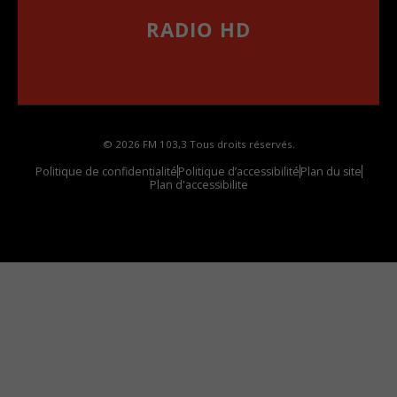
RADIO HD
••••••••••••••••••
Comment synthoniser la fréquence HD dans
votre voiture
© 2026 FM 103,3 Tous droits réservés.
Politique de confidentialité
Politique d’accessibilité
Plan du site
Plan d'accessibilite