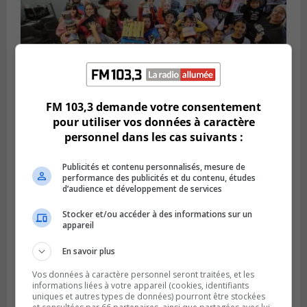
FM 103,3 demande votre consentement
LONGUEUIL
pour utiliser vos données à caractère
Publié le 3 février 2024 à 17h00
personnel dans les cas suivants :
La Journée de l’alphabétisation familiale
célébrée
Publicités et contenu personnalisés, mesure de
performance des publicités et du contenu, études
d’audience et développement de services
Stocker et/ou accéder à des informations sur un
appareil
En savoir plus
Vos données à caractère personnel seront traitées, et les
informations liées à votre appareil (cookies, identifiants
uniques et autres types de données) pourront être stockées