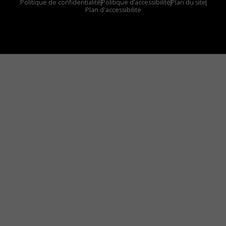
Politique de confidentialité
Politique d’accessibilité
Plan du site
Plan d'accessibilite
Comment installer notre vignette sur votre
appareil mobile
Vous avez envie d’écouter le FM 103,3 ou notre