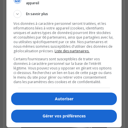
Publié le 6 août 2026 à 05h11
appareil
Une poussée tardive propulse les Ducs
vers la victoire à Laval
En savoir plus
Vos données à caractère personnel seront traitées, et les
informations liées à votre appareil (cookies, identifiants
uniques et autres types de données) pourront être stockées
et consultées par 66 partenaires, ainsi que partagées avec lui,
ou utilisées spécifiquement par ce site. Nos partenaires et
nous-mêmes sommes susceptibles d'utiliser des données de
géolocalisation précises.
Liste des partenaires.
Certains fournisseurs sont susceptibles de traiter vos
données à caractère personnel sur la base de l'intérêt
légitime. Vous pouvez vous y opposer en gérant vos options
ci-dessous. Recherchez un lien en bas de cette page ou dans
le menu du site pour gérer ou retirer votre consentement
dans les paramètres des cookies et de confidentialité.
LONGUEUIL
Publié le 5 août 2026 à 08h38
Les Ducs s’inclinent 4‑3 face à ABC 16U
Autoriser
dans un match serré à Longueuil
Gérer vos préférences