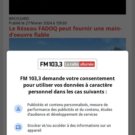
BROSSARD
Publié le 27 février 2024 à 15h30
Le Réseau FADOQ peut fournir une main-
d’oeuvre fiable
FM 103,3 demande votre consentement
pour utiliser vos données à caractère
personnel dans les cas suivants :
Publicités et contenu personnalisés, mesure de
performance des publicités et du contenu, études
d’audience et développement de services
SAINT-HUBERT
Publié le 27 février 2024 à 15h15
Carignan a un plan pour le locatif
Stocker et/ou accéder à des informations sur un
appareil
intergénérationnel