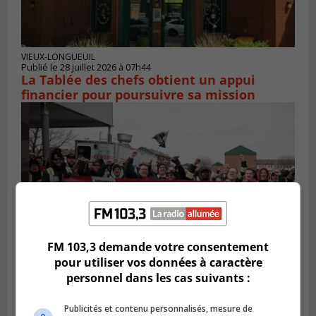
VIEUX-LONGUEUIL
Publié le 28 juillet 2026 à 07h44
La Tablée des chefs obtient un appui
financier pour poursuivre sa mission
FM 103,3 demande votre consentement
pour utiliser vos données à caractère
personnel dans les cas suivants :
BOUCHERVILLE
Publié le 27 juillet 2026 à 19h58
Metro prend les moyens pour protéger son
Publicités et contenu personnalisés, mesure de