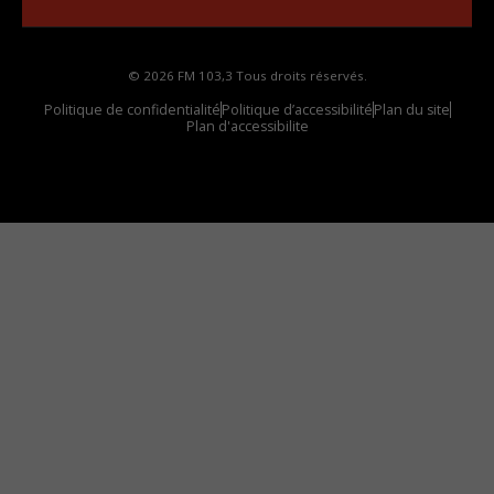
© 2026 FM 103,3 Tous droits réservés.
Politique de confidentialité
Politique d’accessibilité
Plan du site
Plan d'accessibilite
Comment installer notre vignette sur votre