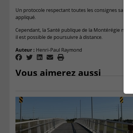
Un protocole respectant toutes les consignes sanitai
appliqué.
Cependant, la Santé publique de la Montérégie n’aura
il est possible de poursuivre à distance.
Auteur :
Henri-Paul Raymond
Vous aimerez aussi