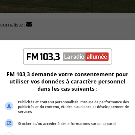
journaliste :
prendre dans le secteur de l’aéroport Saint-Hubert-Longue
en aviation et un pour les hélicoptères devraient reprendre l
FM 103,3 demande votre consentement pour
utiliser vos données à caractère personnel
gair a repris une partie de ses activités jeudi dernier et le
dans les cas suivants :
.
nt mardi.
Publicités et contenu personnalisés, mesure de performance des
publicités et du contenu, études d’audience et développement de
services
 autorisations à la suite de négociations entreprises dans 
Stocker et/ou accéder à des informations sur un appareil
le ministère de l’Éducation, la Direction de la santé publique