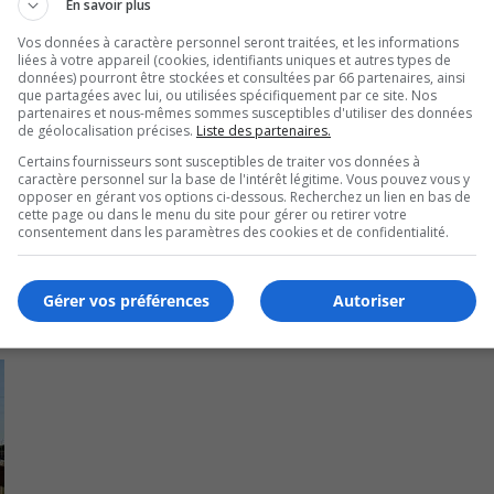
En savoir plus
res imposées par la Santé publique a été peaufiné pour y êt
Vos données à caractère personnel seront traitées, et les informations
liées à votre appareil (cookies, identifiants uniques et autres types de
données) pourront être stockées et consultées par 66 partenaires, ainsi
que partagées avec lui, ou utilisées spécifiquement par ce site. Nos
it pas donné son accord pour la reprise des cours en classe
partenaires et nous-mêmes sommes susceptibles d'utiliser des données
de géolocalisation précises.
Liste des partenaires.
Certains fournisseurs sont susceptibles de traiter vos données à
caractère personnel sur la base de l'intérêt légitime. Vous pouvez vous y
opposer en gérant vos options ci-dessous. Recherchez un lien en bas de
cette page ou dans le menu du site pour gérer ou retirer votre
consentement dans les paramètres des cookies et de confidentialité.
Gérer vos préférences
Autoriser