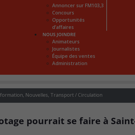
Annoncer sur FM103,3
Concours
Opportunités
d’affaires
NOUS JOINDRE
Animateurs
Journalistes
Équipe des ventes
Administration
 formation
,
Nouvelles
,
Transport / Circulation
otage pourrait se faire à Saint