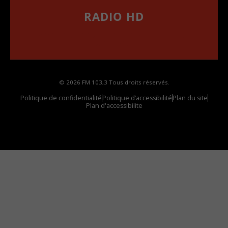
RADIO HD
••••••••••••••••••
Comment synthoniser la fréquence HD dans
votre voiture
© 2026 FM 103,3 Tous droits réservés.
Politique de confidentialité
Politique d’accessibilité
Plan du site
Plan d'accessibilite