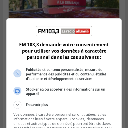
FM 103,3 demande votre consentement
BROSSARD
pour utiliser vos données à caractère
Publié le 31 juillet 2026 à 12h00
personnel dans les cas suivants :
Le transport à la demande du RTL prend
de l’expansion à Brossard
Publicités et contenu personnalisés, mesure de
performance des publicités et du contenu, études
d’audience et développement de services
Stocker et/ou accéder à des informations sur un
appareil
En savoir plus
Vos données à caractère personnel seront traitées, et les
informations liées à votre appareil (cookies, identifiants
uniques et autres types de données) pourront être stockées