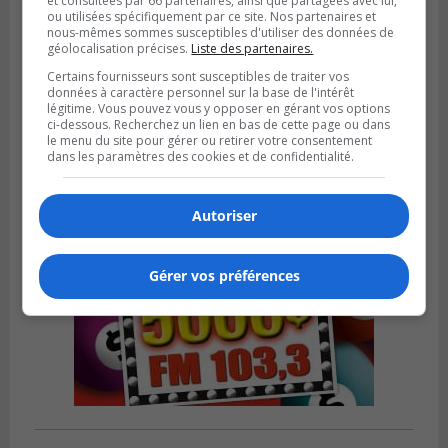
et consultées par 66 partenaires, ainsi que partagées avec lui,
ou utilisées spécifiquement par ce site. Nos partenaires et
nous-mêmes sommes susceptibles d'utiliser des données de
BOUCHERVILLE
géolocalisation précises.
Liste des partenaires.
Publié le 31 juillet 2026 à 06h57
Boucherville veut de la sécurité
Certains fournisseurs sont susceptibles de traiter vos
données à caractère personnel sur la base de l'intérêt
ferroviaire sur son territoire
légitime. Vous pouvez vous y opposer en gérant vos options
ci-dessous. Recherchez un lien en bas de cette page ou dans
le menu du site pour gérer ou retirer votre consentement
dans les paramètres des cookies et de confidentialité.
Autoriser
Gérer vos préférences