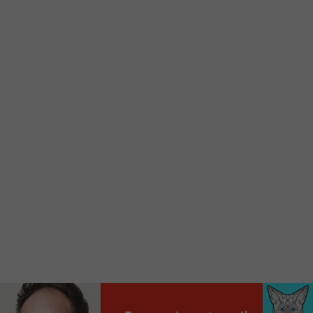
d’accueil rapidement.
Voici la procédure ;)
À partir de votre téléphone, allez sur le site
internet de la Radio allumée au
www.fm1033.ca
Ensuite cliquez sur l’icône situé au bas de
votre écran
(celui qui représente un carré incluant une
flèche dirigé vers le haut)
Cliquez maintenant sur l’option Ajouter sur
l’écran d’accueil et vous verrez apparaître le
logo du FM 103,3
Faites Enregistrer en haut à droite.
Et voilà! Toutes les infos et l’écoute de votre radio
locale vous sont maintenant accessibles en un clic!
Audio