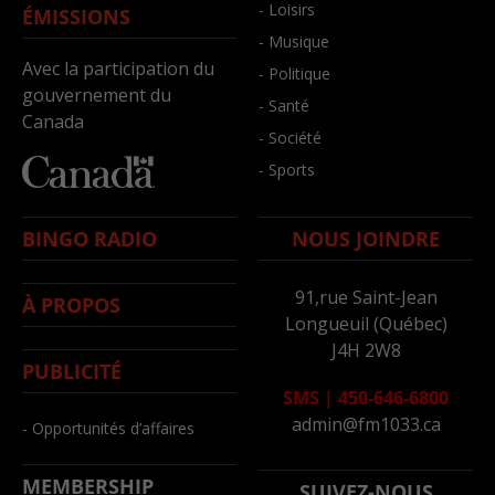
- Loisirs
ÉMISSIONS
- Musique
Avec la participation du
- Politique
gouvernement du
- Santé
Canada
- Société
- Sports
BINGO RADIO
NOUS JOINDRE
91,rue Saint-Jean
À PROPOS
Longueuil (Québec)
J4H 2W8
PUBLICITÉ
SMS
|
450-646-6800
admin@fm1033.ca
- Opportunités d’affaires
MEMBERSHIP
SUIVEZ-NOUS