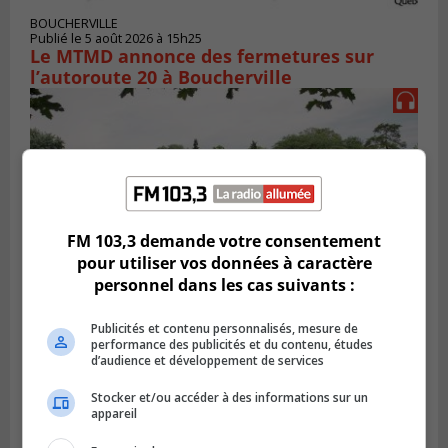
BOUCHERVILLE
Publié le 5 août 2026 à 15h25
Le MTMD annonce des fermetures sur
l’autoroute 20 à Boucherville
FM 103,3 demande votre consentement
pour utiliser vos données à caractère
personnel dans les cas suivants :
Publicités et contenu personnalisés, mesure de
VIEUX-LONGUEUIL
performance des publicités et du contenu, études
Publié le 31 juillet 2026 à 14h20
d’audience et développement de services
Le RTL dévoile sa nouvelle flotte de
transport adapté
Stocker et/ou accéder à des informations sur un
appareil