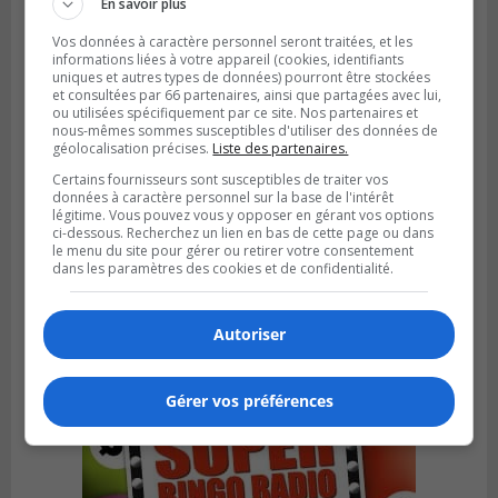
En savoir plus
Vos données à caractère personnel seront traitées, et les
informations liées à votre appareil (cookies, identifiants
uniques et autres types de données) pourront être stockées
et consultées par 66 partenaires, ainsi que partagées avec lui,
ou utilisées spécifiquement par ce site. Nos partenaires et
nous-mêmes sommes susceptibles d'utiliser des données de
géolocalisation précises.
Liste des partenaires.
Certains fournisseurs sont susceptibles de traiter vos
données à caractère personnel sur la base de l'intérêt
légitime. Vous pouvez vous y opposer en gérant vos options
ci-dessous. Recherchez un lien en bas de cette page ou dans
BROSSARD
le menu du site pour gérer ou retirer votre consentement
Publié le 31 juillet 2026 à 12h00
dans les paramètres des cookies et de confidentialité.
Le transport à la demande du RTL prend
de l’expansion à Brossard
Autoriser
Gérer vos préférences