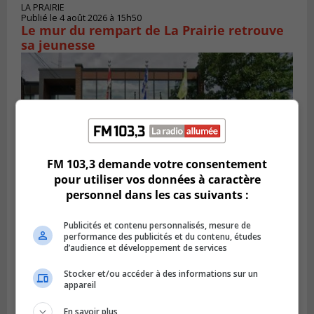
LA PRAIRIE
Publié le 4 août 2026 à 15h50
Le mur du rempart de La Prairie retrouve
sa jeunesse
FM 103,3 demande votre consentement
pour utiliser vos données à caractère
personnel dans les cas suivants :
Publicités et contenu personnalisés, mesure de
SAINT-CONSTANT
performance des publicités et du contenu, études
Publié le 4 août 2026 à 14h02
d’audience et développement de services
Saint-Constant signe une nouvelle
convention pour le bien de la population
Stocker et/ou accéder à des informations sur un
appareil
En savoir plus