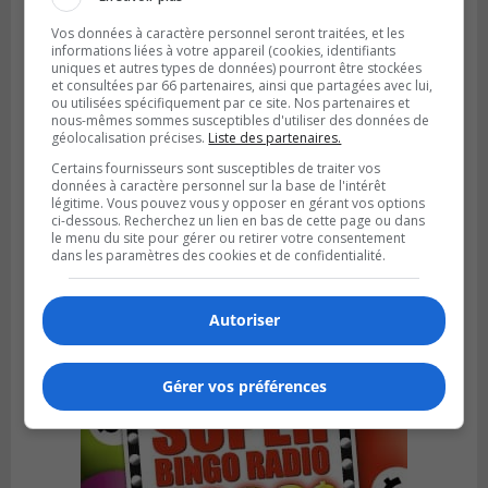
Vos données à caractère personnel seront traitées, et les
informations liées à votre appareil (cookies, identifiants
uniques et autres types de données) pourront être stockées
et consultées par 66 partenaires, ainsi que partagées avec lui,
ou utilisées spécifiquement par ce site. Nos partenaires et
nous-mêmes sommes susceptibles d'utiliser des données de
géolocalisation précises.
Liste des partenaires.
Certains fournisseurs sont susceptibles de traiter vos
données à caractère personnel sur la base de l'intérêt
légitime. Vous pouvez vous y opposer en gérant vos options
ci-dessous. Recherchez un lien en bas de cette page ou dans
SAINT-LAMBERT
le menu du site pour gérer ou retirer votre consentement
Publié le 4 août 2026 à 12h00
Une conseillère de Saint-Lambert craint le
dans les paramètres des cookies et de confidentialité.
développement de MET
Autoriser
Gérer vos préférences