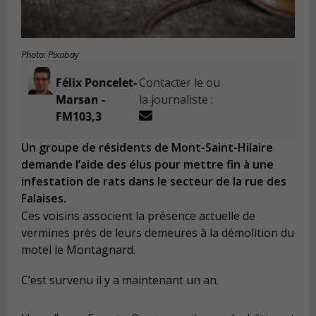
Photo: Pixabay
Félix Poncelet-
Contacter le ou
Marsan -
la journaliste :
FM103,3
Un groupe de résidents de Mont-Saint-Hilaire
demande l’aide des élus pour mettre fin à une
infestation de rats dans le secteur de la rue des
Falaises.
Ces voisins associent la pr
é
sence actuelle de
vermines pr
è
s de leurs demeures
à
la d
é
molition du
motel le Montagnard.
C’est survenu il y a maintenant un an.