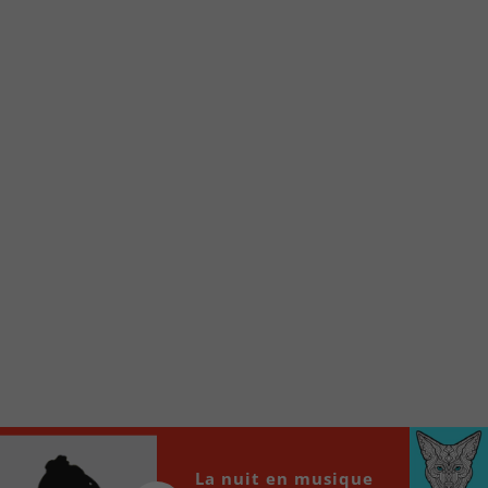
Voici la procédure ;)
À partir de votre téléphone, allez sur le site
internet de la Radio allumée au
www.fm1033.ca
Ensuite cliquez sur l’icône situé au bas de
votre écran
(celui qui représente un carré incluant une
flèche dirigé vers le haut)
Cliquez maintenant sur l’option Ajouter sur
l’écran d’accueil et vous verrez apparaître le
logo du FM 103,3
Faites Enregistrer en haut à droite.
Et voilà! Toutes les infos et l’écoute de votre radio
locale vous sont maintenant accessibles en un clic!
Audio
La nuit en musique
00:00
00:00