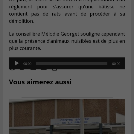
r
è
glement pour s
’
assurer qu
’
une b
â
tisse ne
contient pas de rats avant de proc
é
der
à
sa
d
é
molition.
La conseill
è
re M
é
lodie Georget souligne cependant
que la pr
é
sence d
’
animaux nuisibles est de plus en
plus courante.
Audio
00:00
00:00
Player
Vous aimerez aussi