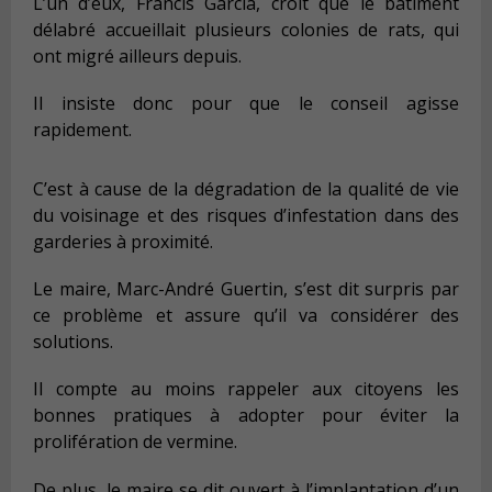
L
’
un d
’
eux, Francis Garcia, croit que le b
â
timent
d
é
labr
é
accueillait plusieurs colonies de rats, qui
ont migr
é
ailleurs depuis.
Il insiste donc pour que le conseil agisse
rapidement.
C’est
à
cause de la d
é
gradation de la qualit
é
de vie
du voisinage et des risques d
’
infestation dans des
garderies
à
proximit
é
.
Le maire, Marc-Andr
é
Guertin, s
’
est dit surpris par
ce probl
è
me et assure qu
’
il va consid
é
rer des
solutions.
Il compte au moins rappeler aux citoyens les
bonnes pratiques
à
adopter pour
é
viter la
prolif
é
ration de vermine.
De plus, le maire se dit ouvert
à
l
’
implantation d
’
un