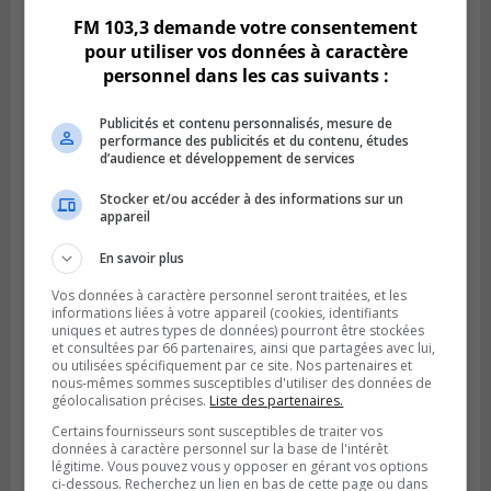
FM 103,3 demande votre consentement
pour utiliser vos données à caractère
personnel dans les cas suivants :
Publicités et contenu personnalisés, mesure de
performance des publicités et du contenu, études
d’audience et développement de services
Stocker et/ou accéder à des informations sur un
appareil
En savoir plus
Publié le 4 août 2026 à 13h18
Des fromages de la Laiterie Coaticook
Vos données à caractère personnel seront traitées, et les
rappelés par l’ACIA
informations liées à votre appareil (cookies, identifiants
uniques et autres types de données) pourront être stockées
et consultées par 66 partenaires, ainsi que partagées avec lui,
ou utilisées spécifiquement par ce site. Nos partenaires et
nous-mêmes sommes susceptibles d'utiliser des données de
géolocalisation précises.
Liste des partenaires.
Certains fournisseurs sont susceptibles de traiter vos
données à caractère personnel sur la base de l'intérêt
légitime. Vous pouvez vous y opposer en gérant vos options
ci-dessous. Recherchez un lien en bas de cette page ou dans