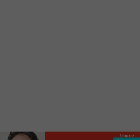
Ajoutez un signet FM 103,3 sur votre écran
d’accueil rapidement.
Voici la procédure ;)
À partir de votre téléphone, allez sur le site
internet de la Radio allumée au
www.fm1033.ca
Ensuite cliquez sur l’icône situé au bas de
votre écran
(celui qui représente un carré incluant une
flèche dirigé vers le haut)
Cliquez maintenant sur l’option Ajouter sur
l’écran d’accueil et vous verrez apparaître le
logo du FM 103,3
Faites Enregistrer en haut à droite.
Et voilà! Toutes les infos et l’écoute de votre radio
locale vous sont maintenant accessibles en un clic!
ÉCOUTEZ