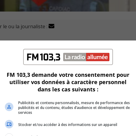
 le ou la journaliste :
offres pour acquérir des défibrillateurs externes automatis
les du Québec (CAG).
juillet 2029, vise à renforcer la sécurité publique.
FM 103,3 demande votre consentement pour
itifs vitaux en cas d’urgence cardiaque.
utiliser vos données à caractère personnel
dans les cas suivants :
achat des consommables nécessaires pour une durée de trei
Publicités et contenu personnalisés, mesure de performance des
publicités et du contenu, études d’audience et développement de
e bénéficier d’économies d’échelle, ce qui se trouve à optimi
services
Stocker et/ou accéder à des informations sur un appareil
 Service de sécurité incendie et la division de l’approvisionn