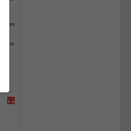
ion des
es pour