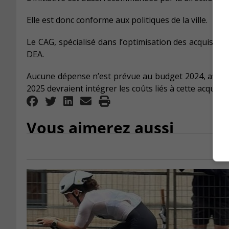
Elle est donc conforme aux politiques de la ville.
Le CAG, spécialisé dans l’optimisation des acquisition
DEA.
Aucune dépense n’est prévue au budget 2024, affirme
2025 devraient intégrer les coûts liés à cette acquisit
Vous aimerez aussi