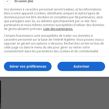
En savoir plus
Vos données à caractère personnel seront traitées, et les informations
liées à votre appareil (cookies, identifiants uniques et autres types de
données) pourront être stockées et consultées par 66 partenaires, ainsi
s publiques, va pour sa part, assurer l’achat et la distribut
que partagées avec lui, ou utilisées spécifiquement par ce site. Nos
partenaires et nous-mêmes sommes susceptibles d'utiliser des données
de géolocalisation précises.
Liste des partenaires.
Certains fournisseurs sont susceptibles de traiter vos données à
 le maire Frédéric Galantai, mais les prévisions budgétair
caractère personnel sur la base de l'intérêt légitime. Vous pouvez vous y
ion.
opposer en gérant vos options ci-dessous. Recherchez un lien en bas de
cette page ou dans le menu du site pour gérer ou retirer votre
consentement dans les paramètres des cookies et de confidentialité.
Gérer vos préférences
Autoriser