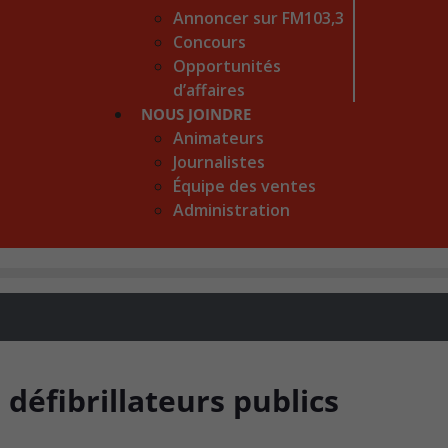
Annoncer sur FM103,3
Concours
Opportunités
d’affaires
NOUS JOINDRE
Animateurs
Journalistes
Équipe des ventes
Administration
 défibrillateurs publics