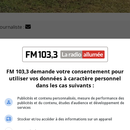
journaliste :
vités à venir avec le terrain de l’ancienne briqueterie von
début d’années 2020.
e participation publique et elle s’échelonnera sur plusieurs
FM 103,3 demande votre consentement pour
utiliser vos données à caractère personnel
e publique, le 28 janvier 2020.
dans les cas suivants :
r la population, de faire ensemble une réflexion collective s
Publicités et contenu personnalisés, mesure de performance des
sibilités.
publicités et du contenu, études d’audience et développement de
services
tre de poser les balises et diverses étapes du processus de
Stocker et/ou accéder à des informations sur un appareil
ropriés pour en faire un succès.