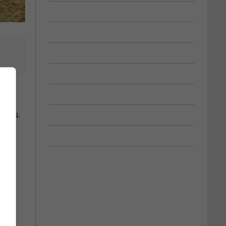
t
 mois.
ur