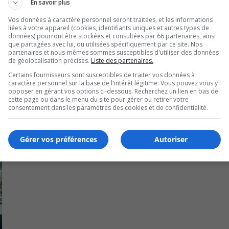
En savoir plus
, comme l’environnement, l’urbanisme, les aspects légaux et
Vos données à caractère personnel seront traitées, et les informations
liées à votre appareil (cookies, identifiants uniques et autres types de
données) pourront être stockées et consultées par 66 partenaires, ainsi
on de bâtir des options potentielles de développement et d’é
que partagées avec lui, ou utilisées spécifiquement par ce site. Nos
partenaires et nous-mêmes sommes susceptibles d'utiliser des données
e développement.
de géolocalisation précises.
Liste des partenaires.
Certains fournisseurs sont susceptibles de traiter vos données à
caractère personnel sur la base de l'intérêt légitime. Vous pouvez vous y
opposer en gérant vos options ci-dessous. Recherchez un lien en bas de
cette page ou dans le menu du site pour gérer ou retirer votre
consentement dans les paramètres des cookies et de confidentialité.
Gérer vos préférences
Autoriser