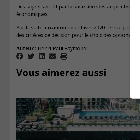
Des sujets seront par la suite abordés au printemps
économiques.
Par la suite, en automne et hiver 2020 il sera questi
des critères de décision pour le choix des options d
Auteur :
Henri-Paul Raymond
Vous aimerez aussi