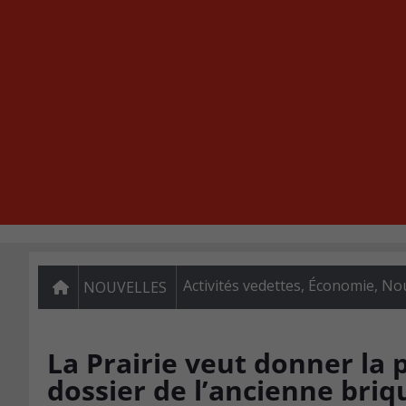
Activités vedettes
,
Économie
,
Nou
NOUVELLES
La Prairie veut donner la 
dossier de l’ancienne briq