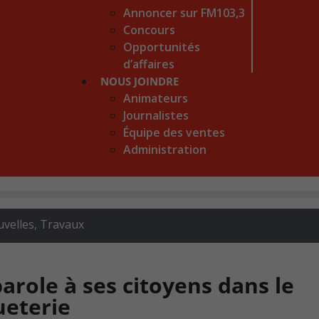
Annoncer sur FM103,3
Concours
Opportunités
d’affaires
NOUS JOINDRE
Animateurs
Journalistes
Équipe des ventes
Administration
velles
,
Travaux
parole à ses citoyens dans le
ueterie