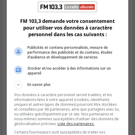
La piste cyclable de Brossard au pont S.-De
Champlain est ouverte
FM 103,3 demande votre consentement
pour utiliser vos données à caractère
personnel dans les cas suivants :
Publicités et contenu personnalisés, mesure de
performance des publicités et du contenu, études
d’audience et développement de services
Stocker et/ou accéder à des informations sur un
appareil
En savoir plus
BOUCHERVILLE
Vos données à caractère personnel seront traitées, et les
Publié le 6 août 2026 à 14h50
Le tube nord du pont-tunnel Louis-
informations liées à votre appareil (cookies, identifiants
uniques et autres types de données) pourront être stockées
Hippolyte-La Fontaine se dote d’une
et consultées par 66 partenaires, ainsi que partagées avec lui,
nouvelle chaussée
ou utilisées spécifiquement par ce site. Nos partenaires et
nous-mêmes sommes susceptibles d'utiliser des données de
géolocalisation précises.
Liste des partenaires.
Certains fournisseurs sont susceptibles de traiter vos