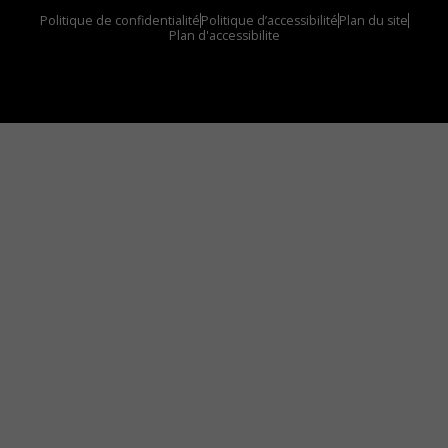
Politique de confidentialité
Politique d’accessibilité
Plan du site
Plan d'accessibilite
Comment installer notre vignette sur votre
appareil mobile