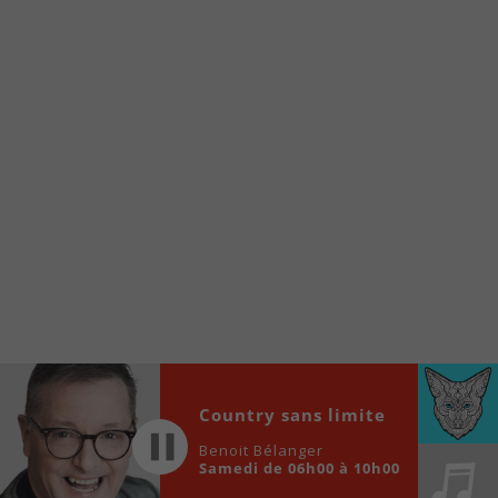
internet de la Radio allumée au
www.fm1033.ca
Ensuite cliquez sur l’icône situé au bas de
votre écran
(celui qui représente un carré incluant une
flèche dirigé vers le haut)
Cliquez maintenant sur l’option Ajouter sur
l’écran d’accueil et vous verrez apparaître le
logo du FM 103,3
Faites Enregistrer en haut à droite.
Et voilà! Toutes les infos et l’écoute de votre radio
locale vous sont maintenant accessibles en un clic!
Audio
00:00
00:00
Player
Country sans limite
Benoit Bélanger
Samedi de 06h00 à 10h00