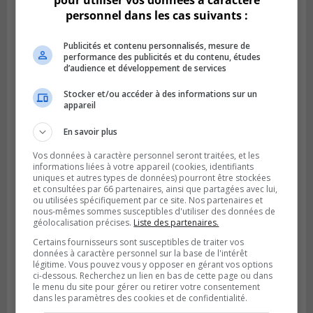
personnel dans les cas suivants :
Publicités et contenu personnalisés, mesure de
performance des publicités et du contenu, études
d’audience et développement de services
SAINT-HUBERT
Publié le 6 août 2026 à 09h39
Longueuil injecte 1,5 M$ pour moderniser
Stocker et/ou accéder à des informations sur un
appareil
deux stations de pompage
En savoir plus
Vos données à caractère personnel seront traitées, et les
informations liées à votre appareil (cookies, identifiants
uniques et autres types de données) pourront être stockées
et consultées par 66 partenaires, ainsi que partagées avec lui,
ou utilisées spécifiquement par ce site. Nos partenaires et
nous-mêmes sommes susceptibles d'utiliser des données de
géolocalisation précises.
Liste des partenaires.
Certains fournisseurs sont susceptibles de traiter vos
données à caractère personnel sur la base de l'intérêt
légitime. Vous pouvez vous y opposer en gérant vos options
ci-dessous. Recherchez un lien en bas de cette page ou dans
le menu du site pour gérer ou retirer votre consentement
dans les paramètres des cookies et de confidentialité.