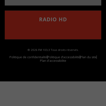
RADIO HD
••••••••••••••••••
Comment synthoniser la fréquence HD dans
votre voiture
© 2026 FM 103,3 Tous droits réservés.
Politique de confidentialité
Politique d’accessibilité
Plan du site
Plan d'accessibilite