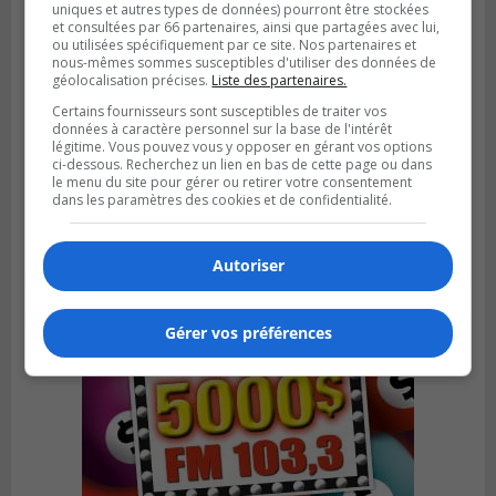
uniques et autres types de données) pourront être stockées
et consultées par 66 partenaires, ainsi que partagées avec lui,
ou utilisées spécifiquement par ce site. Nos partenaires et
nous-mêmes sommes susceptibles d'utiliser des données de
géolocalisation précises.
Liste des partenaires.
LONGUEUIL
Certains fournisseurs sont susceptibles de traiter vos
Publié le 5 août 2026 à 13h50
données à caractère personnel sur la base de l'intérêt
Le Mois de l’archéologie bat son plein sur
légitime. Vous pouvez vous y opposer en gérant vos options
la Rive-Sud de Montréal
ci-dessous. Recherchez un lien en bas de cette page ou dans
le menu du site pour gérer ou retirer votre consentement
dans les paramètres des cookies et de confidentialité.
Autoriser
Gérer vos préférences