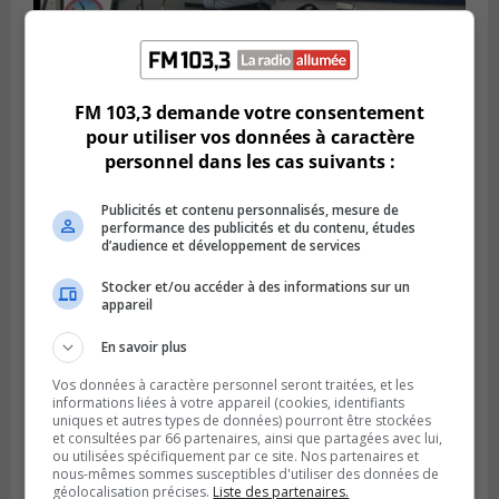
Publié le 6 juillet 2026 à 11h18
FM 103,3 demande votre consentement
Climat Québec dévoile deux candidats
pour utiliser vos données à caractère
pour l’Agglomération
personnel dans les cas suivants :
Publicités et contenu personnalisés, mesure de
performance des publicités et du contenu, études
d’audience et développement de services
Stocker et/ou accéder à des informations sur un
appareil
En savoir plus
Vos données à caractère personnel seront traitées, et les
informations liées à votre appareil (cookies, identifiants
uniques et autres types de données) pourront être stockées
et consultées par 66 partenaires, ainsi que partagées avec lui,
Publié le 6 juillet 2026 à 09h33
ou utilisées spécifiquement par ce site. Nos partenaires et
Longueuil conclue un contrat pour
nous-mêmes sommes susceptibles d'utiliser des données de
valoriser des cendres d’incinération
géolocalisation précises.
Liste des partenaires.