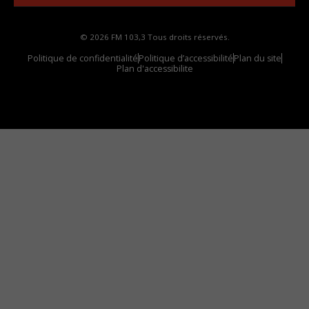
© 2026 FM 103,3 Tous droits réservés.
Politique de confidentialité
Politique d’accessibilité
Plan du site
Plan d'accessibilite
Comment installer notre vignette sur votre
appareil mobile