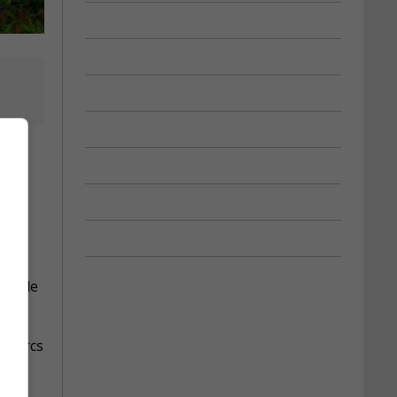
rès de
x parcs