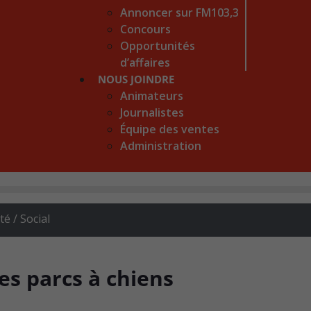
Annoncer sur FM103,3
Concours
Opportunités
d’affaires
NOUS JOINDRE
Animateurs
Journalistes
Équipe des ventes
Administration
 / Social
es parcs à chiens