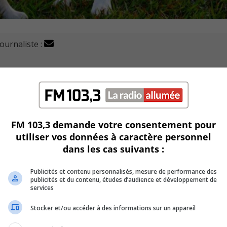
journaliste :
lement sur les animaux afin de fermer deux parcs à chiens.
aintes de résidents voisins des parcs.
FM 103,3 demande votre consentement pour
utiliser vos données à caractère personnel
ic automobile.
dans les cas suivants :
n et Denise-Lemaistre, ainsi que sur la rue Pierre-Gasnier, p
Publicités et contenu personnalisés, mesure de performance des
publicités et du contenu, études d’audience et développement de
services
placements appelés à changer de vocation, pour de nouveau
Stocker et/ou accéder à des informations sur un appareil