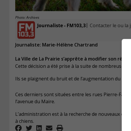
Photo: Archives
|
Journaliste - FM103,3
Contacter le ou la 
Journaliste: Marie-Hélène Chartrand
La Ville de La Prairie s’apprête à modifier son règ
Cette décision a été prise à la suite de nombreuses pl
Ils se plaignent du bruit et de l’augmentation du traf
Ces derniers sont situées entre les rues Pierre-Falco
l’avenue du Maire.
L’administration est à la recherche de nouveaux em
à chiens.