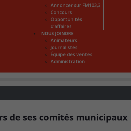
Annoncer sur FM103,3
Concours
Opportunités
d’affaires
NOUS JOINDRE
Animateurs
Journalistes
Équipe des ventes
Administration
ders de ses comités municipaux