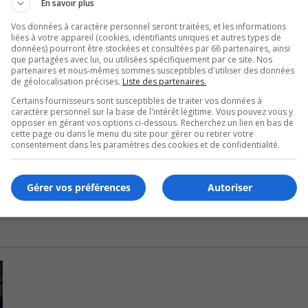
En savoir plus
ine et Karine Laroche, sont chacun président ou présidente 
Vos données à caractère personnel seront traitées, et les informations
liées à votre appareil (cookies, identifiants uniques et autres types de
données) pourront être stockées et consultées par 66 partenaires, ainsi
que partagées avec lui, ou utilisées spécifiquement par ce site. Nos
partenaires et nous-mêmes sommes susceptibles d'utiliser des données
 économique et durable, du Comité consultatif d’urbanisme, 
de géolocalisation précises.
Liste des partenaires.
nautaire et de la famille, ainsi que de la Commission de
Certains fournisseurs sont susceptibles de traiter vos données à
caractère personnel sur la base de l'intérêt légitime. Vous pouvez vous y
opposer en gérant vos options ci-dessous. Recherchez un lien en bas de
cette page ou dans le menu du site pour gérer ou retirer votre
ntai, occupe maintenant la fonction de représentant au Comit
consentement dans les paramètres des cookies et de confidentialité.
Gérer vos préférences
Autoriser