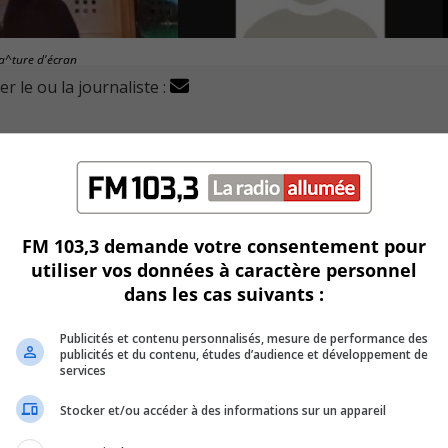
Ca^ture d'écran
r le ou la journaliste :
ésentants au sein de plusieurs comités de la Ville ainsi qu
e du 17 décembre.
FM 103,3 demande votre consentement pour
active au cours de son mandat.
utiliser vos données à caractère personnel
dans les cas suivants :
u conseil auprès de trois comités et un conseil d’administra
Publicités et contenu personnalisés, mesure de performance des
ion Aréna Ville de La Prairie, ainsi qu’au Comité consultatif
publicités et du contenu, études d’audience et développement de
services
Stocker et/ou accéder à des informations sur un appareil
es personnes handicapées et du Comité de circulation et de