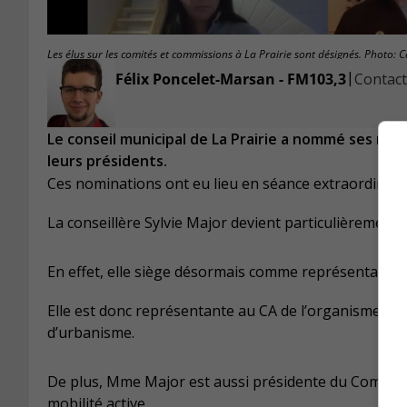
Les élus sur les comités et commissions à La Prairie sont désignés. Photo: 
|
Félix Poncelet-Marsan - FM103,3
Contacte
Le conseil municipal de La Prairie a nommé ses repr
leurs présidents.
Ces nominations ont eu lieu en séance extraordinair
La conseillère Sylvie Major devient particulièrement 
En effet, elle siège désormais comme représentante d
Elle est donc représentante au CA de l’organisme Gest
d’urbanisme.
De plus, Mme Major est aussi présidente du Comité d
mobilité active.