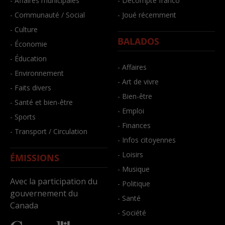
- Affaires municipales
- Décompte franco
- Communauté / Social
- Joué récemment
- Culture
BALADOS
- Économie
- Éducation
- Affaires
- Environnement
- Art de vivre
- Faits divers
- Bien-être
- Santé et bien-être
- Emploi
- Sports
- Finances
- Transport / Circulation
- Infos citoyennes
- Loisirs
ÉMISSIONS
- Musique
Avec la participation du
- Politique
gouvernement du
- Santé
Canada
- Société