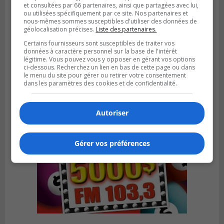
et consultées par 66 partenaires, ainsi que partagées avec lui,
ou utilisées spécifiquement par ce site. Nos partenaires et
nous-mêmes sommes susceptibles d'utiliser des données de
géolocalisation précises.
Liste des partenaires.
SAINT-HUBERT
Publié le 6 août 2026 à 09h39
Certains fournisseurs sont susceptibles de traiter vos
Longueuil injecte 1,5 M$ pour moderniser
données à caractère personnel sur la base de l'intérêt
deux stations de pompage
légitime. Vous pouvez vous y opposer en gérant vos options
ci-dessous. Recherchez un lien en bas de cette page ou dans
le menu du site pour gérer ou retirer votre consentement
dans les paramètres des cookies et de confidentialité.
Autoriser
Gérer vos préférences