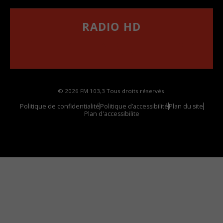
RADIO HD
••••••••••••••••••
Comment synthoniser la fréquence HD dans
votre voiture
© 2026 FM 103,3 Tous droits réservés.
Politique de confidentialité
Politique d’accessibilité
Plan du site
Plan d'accessibilite