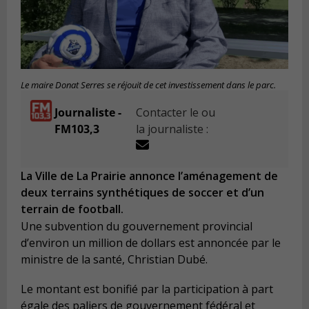
Le maire Donat Serres se réjouit de cet investissement dans le parc.
Journaliste -
Contacter le ou
FM103,3
la journaliste :
La Ville de La Prairie annonce l’aménagement de
deux terrains synthétiques de soccer et d’un
terrain de football.
Une
subvention du gouvernement provincial
d
’
environ un million de dollars est annonc
é
e par le
ministre de la sant
é
, Christian Dub
é
.
Le montant est bonifi
é
par la participation
à
part
é
gale des paliers de gouvernement f
é
d
é
ral et