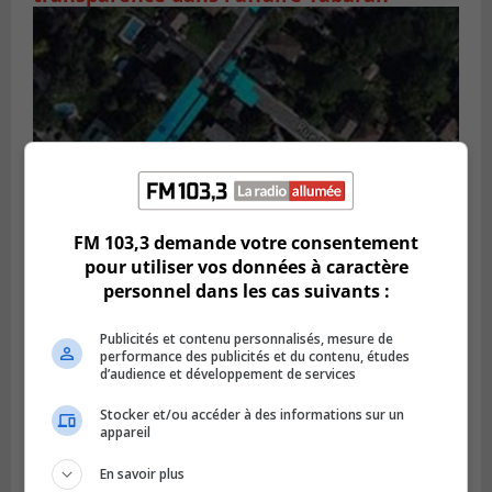
FM 103,3 demande votre consentement
pour utiliser vos données à caractère
personnel dans les cas suivants :
GREENFIELD PARK
Publié le 6 août 2026 à 13h45
Greenfield Park veut s’armer contre les
Publicités et contenu personnalisés, mesure de
fortes
performance des publicités et du contenu, études
pluies
d’audience et développement de services
Stocker et/ou accéder à des informations sur un
appareil
En savoir plus