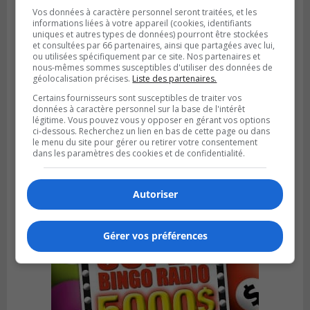
Vos données à caractère personnel seront traitées, et les
informations liées à votre appareil (cookies, identifiants
uniques et autres types de données) pourront être stockées
et consultées par 66 partenaires, ainsi que partagées avec lui,
ou utilisées spécifiquement par ce site. Nos partenaires et
nous-mêmes sommes susceptibles d'utiliser des données de
géolocalisation précises.
Liste des partenaires.
Certains fournisseurs sont susceptibles de traiter vos
données à caractère personnel sur la base de l'intérêt
légitime. Vous pouvez vous y opposer en gérant vos options
SAINT-HUBERT
ci-dessous. Recherchez un lien en bas de cette page ou dans
Publié le 6 août 2026 à 09h39
le menu du site pour gérer ou retirer votre consentement
Longueuil injecte 1,5 M$ pour moderniser
dans les paramètres des cookies et de confidentialité.
deux stations de pompage
Autoriser
Gérer vos préférences