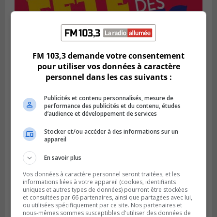
SAINT-BRUNO-DE-MONTARVILLE
Publié le 2 août 2026 à 08h06
FM 103,3 demande votre consentement
La Fête des parcs est de retour à Saint-
pour utiliser vos données à caractère
Bruno
personnel dans les cas suivants :
Publicités et contenu personnalisés, mesure de
performance des publicités et du contenu, études
d’audience et développement de services
Stocker et/ou accéder à des informations sur un
appareil
En savoir plus
Vos données à caractère personnel seront traitées, et les
informations liées à votre appareil (cookies, identifiants
uniques et autres types de données) pourront être stockées
et consultées par 66 partenaires, ainsi que partagées avec lui,
SAINT-CATHERINE
ou utilisées spécifiquement par ce site. Nos partenaires et
Publié le 30 juillet 2026 à 07h58
nous-mêmes sommes susceptibles d'utiliser des données de
Sainte-Catherine prolonge son aide