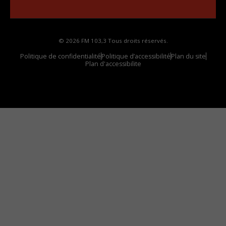
votre voiture
© 2026 FM 103,3 Tous droits réservés.
Politique de confidentialité
Politique d’accessibilité
Plan du site
Plan d'accessibilite
Comment installer notre vignette sur votre