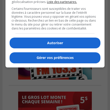
géolocalisation précises.
Liste des partenaires.
financière au Complexe Le Partage
Certains fournisseurs sont susceptibles de traiter vos
données à caractère personnel sur la base de l'intérêt
légitime. Vous pouvez vous y opposer en gérant vos options
ci-dessous. Recherchez un lien en bas de cette page ou dans
le menu du site pour gérer ou retirer votre consentement
dans les paramètres des cookies et de confidentialité.
Autoriser
Gérer vos préférences