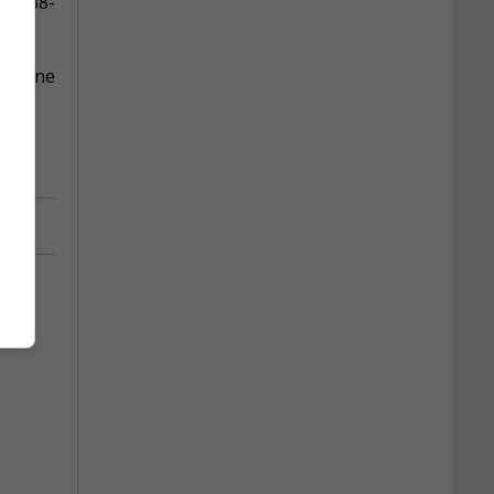
50 638-
 ligne