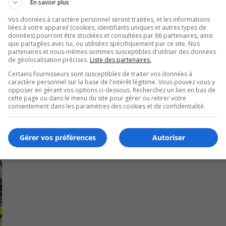
 ê
tre signal
ée au sergent-détective Mario Mongrain au 4
En savoir plus
Vos données à caractère personnel seront traitées, et les informations
liées à votre appareil (cookies, identifiants uniques et autres types de
 de l’information de fa
ç
on anonyme peut signaler avec la
données) pourront être stockées et consultées par 66 partenaires, ainsi
que partagées avec lui, ou utilisées spécifiquement par ce site. Nos
partenaires et nous-mêmes sommes susceptibles d'utiliser des données
de géolocalisation précises.
Liste des partenaires.
Certains fournisseurs sont susceptibles de traiter vos données à
caractère personnel sur la base de l'intérêt légitime. Vous pouvez vous y
opposer en gérant vos options ci-dessous. Recherchez un lien en bas de
cette page ou dans le menu du site pour gérer ou retirer votre
consentement dans les paramètres des cookies et de confidentialité.
Gérer vos préférences
Autoriser