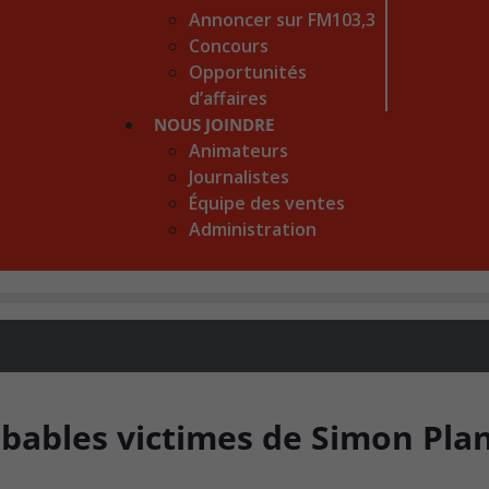
Annoncer sur FM103,3
Concours
Opportunités
d’affaires
NOUS JOINDRE
Animateurs
Journalistes
Équipe des ventes
Administration
obables victimes de Simon Pla