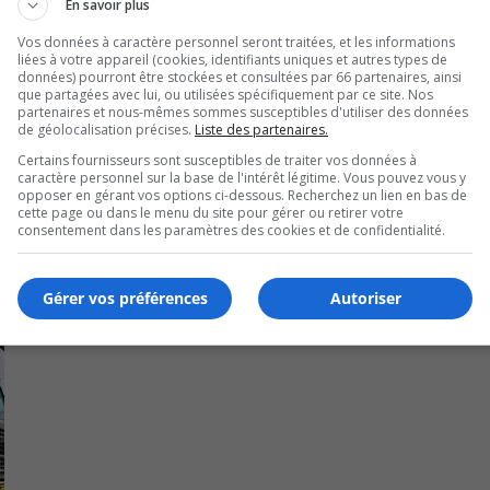
En savoir plus
Vos données à caractère personnel seront traitées, et les informations
liées à votre appareil (cookies, identifiants uniques et autres types de
 des médias sociaux.
données) pourront être stockées et consultées par 66 partenaires, ainsi
que partagées avec lui, ou utilisées spécifiquement par ce site. Nos
partenaires et nous-mêmes sommes susceptibles d'utiliser des données
ucture de gestion des enquêtes sur les crimes en série (GECS)
de géolocalisation précises.
Liste des partenaires.
loyée.
Certains fournisseurs sont susceptibles de traiter vos données à
caractère personnel sur la base de l'intérêt légitime. Vous pouvez vous y
opposer en gérant vos options ci-dessous. Recherchez un lien en bas de
cette page ou dans le menu du site pour gérer ou retirer votre
consentement dans les paramètres des cookies et de confidentialité.
Gérer vos préférences
Autoriser