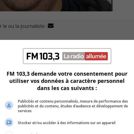
 le ou la journaliste :
s-Rivières (DPTR) recherchent des victimes potentielles à 
 en lien avec des infractions d’ordre sexuel à l’endroit de
 35 ans, auraient eu entre 13 et 15 ans et auraient été
FM 103,3 demande votre consentement pour
Snapchat » ou « Facebook » notamment, à l’automne 2023.
utiliser vos données à caractère personnel
dans les cas suivants :
ontacts sexuels, agression sexuelle lui sont aussi reprochés.
Publicités et contenu personnalisés, mesure de performance des
graphie juvénile.
publicités et du contenu, études d’audience et développement de
services
dans la vingtaine.
Stocker et/ou accéder à des informations sur un appareil
ue l’accusé aurait pu faire d’autres victimes à Trois-Rivière