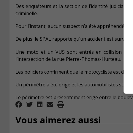
Des enquêteurs et la section de l’identité judiciaire
criminelle.
Pour l’instant, aucun suspect n’a été appréhendé.
De plus, le SPAL rapporte qu’un accident est survenu
Une moto et un VUS sont entrés en collision sur 
l’intersection de la rue Pierre-Thomas-Hurteau.
Les policiers confirment que le motocycliste est décé
Un périmètre a été érigé et les automobilistes sont pr
Le périmètre est présentement érigé entre le bouleva
Vous aimerez aussi