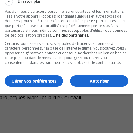
En savoir plus
 prendront la relève, car des éléments laissent croire à une 
Vos données à caractère personnel seront traitées, et les informations
liées à votre appareil (cookies, identifiants uniques et autres types de
données) pourront être stockées et consultées par 66 partenaires, ainsi
que partagées avec lui, ou utilisées spécifiquement par ce site. Nos
partenaires et nous-mêmes sommes susceptibles d'utiliser des données
de géolocalisation précises.
Liste des partenaires.
 ce matin à Longueuil, dans l’arrondissement Saint-Hubert.
Certains fournisseurs sont susceptibles de traiter vos données à
caractère personnel sur la base de l'intérêt légitime. Vous pouvez vous y
le boulevard Cousineau en direction de l’autoroute 30, 
opposer en gérant vos options ci-dessous. Recherchez un lien en bas de
cette page ou dans le menu du site pour gérer ou retirer votre
consentement dans les paramètres des cookies et de confidentialité.
dé.
Gérer vos préférences
Autoriser
iés d’éviter le secteur.
rd Jacques-Marcil et la rue Cornwall.