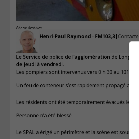
Photo: Archives
|
Henri-Paul Raymond - FM103,3
Contacter
Le Service de police de l’agglomération de Longueu
de jeudi à vendredi.
Les pompiers sont intervenus vers 0 h 30 au 101, pl
Un feu de conteneur s’est rapidement propagé au mur
Les résidents ont été temporairement évacués le temp
Personne n’a été blessé.
Le SPAL a érigé un périmètre et la scène est sous la 