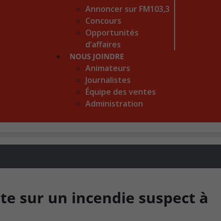
Annoncer sur FM103,3
Concours
Opportunités
d’affaires
NOUS JOINDRE
Animateurs
Journalistes
Équipe des ventes
Administration
te sur un incendie suspect à