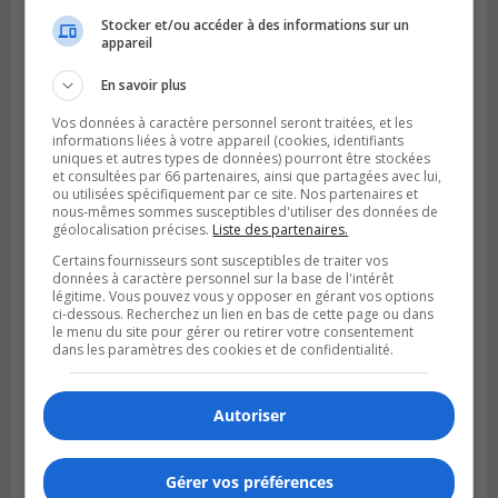
Stocker et/ou accéder à des informations sur un
appareil
LONGUEUIL
Publié le 6 août 2026 à 11h58
En savoir plus
Des jeunes ciblent la Montérégie pour
le Défi écrou de roue
Vos données à caractère personnel seront traitées, et les
informations liées à votre appareil (cookies, identifiants
uniques et autres types de données) pourront être stockées
et consultées par 66 partenaires, ainsi que partagées avec lui,
ou utilisées spécifiquement par ce site. Nos partenaires et
nous-mêmes sommes susceptibles d'utiliser des données de
géolocalisation précises.
Liste des partenaires.
Certains fournisseurs sont susceptibles de traiter vos
données à caractère personnel sur la base de l'intérêt
légitime. Vous pouvez vous y opposer en gérant vos options
ci-dessous. Recherchez un lien en bas de cette page ou dans
le menu du site pour gérer ou retirer votre consentement
dans les paramètres des cookies et de confidentialité.
Autoriser
Publié le 6 août 2026 à 05h39
La grenade du camping du lac Cristal était
inoffensive
Gérer vos préférences