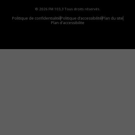
© 2026 FM 103,3 Tous droits réservés.
Politique de confidentialité
Politique d’accessibilité
Plan du site
Plan d'accessibilite
Comment installer notre vignette sur votre
appareil mobile