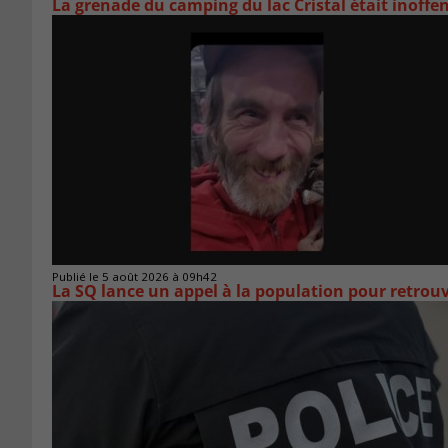
La grenade du camping du lac Cristal était inoffe
Publié le 5 août 2026 à 09h42
La SQ lance un appel à la population pour retro