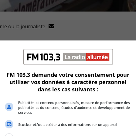
 le ou la journaliste :
ar le Service de police de l’agglomération de Longueuil (S
session en vue de trafic.
0 g de cocaïne, ainsi que de méthamphétamine, cannabis, po
FM 103,3 demande votre consentement pour
utiliser vos données à caractère personnel
int-Hubert.
dans les cas suivants :
 44 000 $.
Publicités et contenu personnalisés, mesure de performance des
publicités et du contenu, études d’audience et développement de
le crime organisé du SPAL, a bénéficié du soutien de la Sû
services
Stocker et/ou accéder à des informations sur un appareil
éfiants peut être signalée anonymement à Info-Azimut au (45