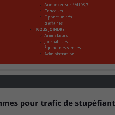
Annoncer sur FM103,3
Concours
Opportunités
d’affaires
NOUS JOINDRE
Animateurs
Journalistes
Équipe des ventes
Administration
mmes pour trafic de stupéfian