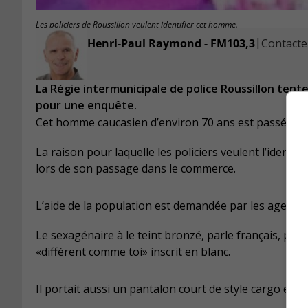
Les policiers de Roussillon veulent identifier cet homme.
|
Henri-Paul Raymond - FM103,3
Contacter
La Régie intermunicipale de police Roussillon tent
pour une enquête.
Cet homme caucasien d’environ 70 ans est passé par
La raison pour laquelle les policiers veulent l’identi
lors de son passage dans le commerce.
L’aide de la population est demandée par les agents.
Le sexagénaire à le teint bronzé, parle français, por
«différent comme toi» inscrit en blanc.
Il portait aussi un pantalon court de style cargo et 