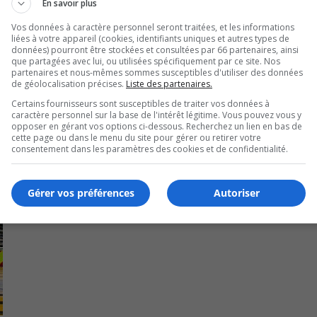
En savoir plus
re signalée par téléphone au 450 638-0911, poste 601 ou e
Vos données à caractère personnel seront traitées, et les informations
liées à votre appareil (cookies, identifiants uniques et autres types de
données) pourront être stockées et consultées par 66 partenaires, ainsi
que partagées avec lui, ou utilisées spécifiquement par ce site. Nos
partenaires et nous-mêmes sommes susceptibles d'utiliser des données
de géolocalisation précises.
Liste des partenaires.
Certains fournisseurs sont susceptibles de traiter vos données à
caractère personnel sur la base de l'intérêt légitime. Vous pouvez vous y
opposer en gérant vos options ci-dessous. Recherchez un lien en bas de
cette page ou dans le menu du site pour gérer ou retirer votre
consentement dans les paramètres des cookies et de confidentialité.
Gérer vos préférences
Autoriser