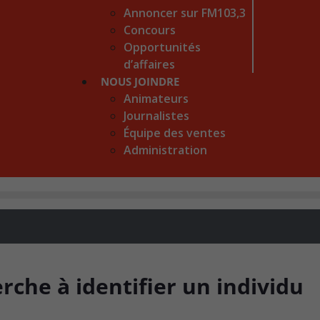
Annoncer sur FM103,3
Concours
Opportunités
d’affaires
NOUS JOINDRE
Animateurs
Journalistes
Équipe des ventes
Administration
rche à identifier un individu