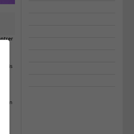
ontrer
commis
slogan