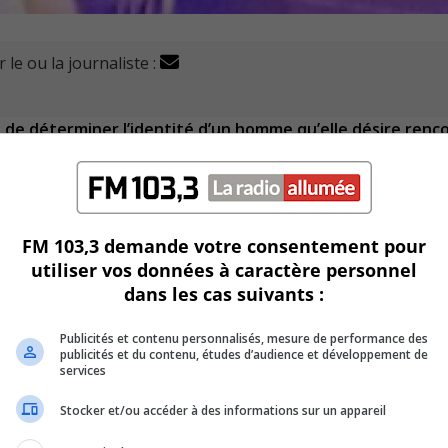
 le ou la journaliste :
e de déterminer l’identité d’un homme qu’elle désire renc
 un magasin grande surface de Candiac le vendredi 21 mai.
fier est qu’il aurait tenu une conversation qui a inquiété une 
FM 103,3 demande votre consentement pour
utiliser vos données à caractère personnel
dans les cas suivants :
Publicités et contenu personnalisés, mesure de performance des
tait un chandail à manches courtes de couleur foncé avec le 
publicités et du contenu, études d’audience et développement de
services
Stocker et/ou accéder à des informations sur un appareil
un masque à motifs.