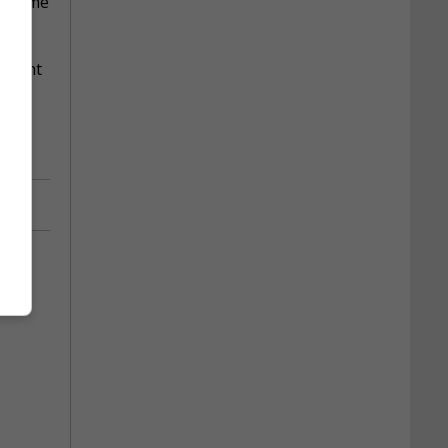
d comme
tement