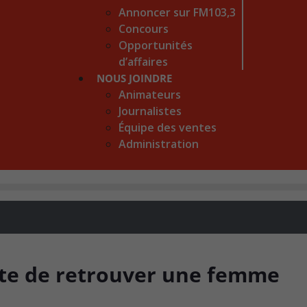
Annoncer sur FM103,3
Concours
Opportunités
d’affaires
NOUS JOINDRE
Animateurs
Journalistes
Équipe des ventes
Administration
nte de retrouver une femme