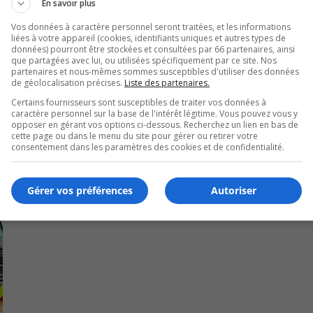
ablissements licenciés où se pratiquent des jeux de hasar
En savoir plus
Vos données à caractère personnel seront traitées, et les informations
liées à votre appareil (cookies, identifiants uniques et autres types de
ande à toute personne l’ayant aperçue de composer immédia
données) pourront être stockées et consultées par 66 partenaires, ainsi
que partagées avec lui, ou utilisées spécifiquement par ce site. Nos
partenaires et nous-mêmes sommes susceptibles d'utiliser des données
de géolocalisation précises.
Liste des partenaires.
Certains fournisseurs sont susceptibles de traiter vos données à
caractère personnel sur la base de l'intérêt légitime. Vous pouvez vous y
opposer en gérant vos options ci-dessous. Recherchez un lien en bas de
cette page ou dans le menu du site pour gérer ou retirer votre
consentement dans les paramètres des cookies et de confidentialité.
Gérer vos préférences
Autoriser