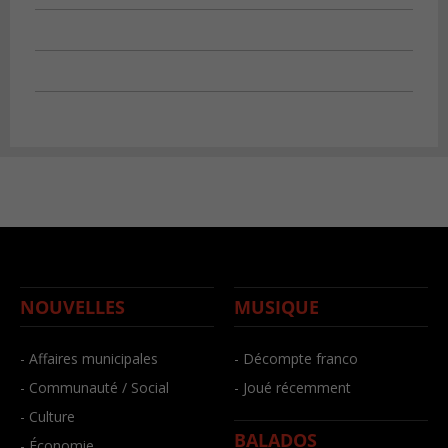
NOUVELLES
MUSIQUE
- Affaires municipales
- Décompte franco
- Communauté / Social
- Joué récemment
- Culture
BALADOS
- Économie