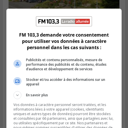
FM 103,3 demande votre consentement
Publié le 5 août 2026 à 06h45
L’armée appelée à vérifier une grenade
pour utiliser vos données à caractère
trouvée dans un camping
personnel dans les cas suivants :
Publicités et contenu personnalisés, mesure de
performance des publicités et du contenu, études
d’audience et développement de services
Stocker et/ou accéder à des informations sur un
appareil
En savoir plus
Vos données à caractère personnel seront traitées, et les
informations liées à votre appareil (cookies, identifiants
uniques et autres types de données) pourront être stockées
et consultées par 66 partenaires, ainsi que partagées avec lui,
LONGUEUIL
ou utilisées spécifiquement par ce site. Nos partenaires et
Publié le 4 août 2026 à 06h01
nous-mêmes sommes susceptibles d'utiliser des données de