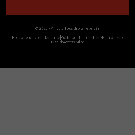
votre voiture
© 2026 FM 103,3 Tous droits réservés.
Politique de confidentialité
Politique d’accessibilité
Plan du site
Plan d'accessibilite