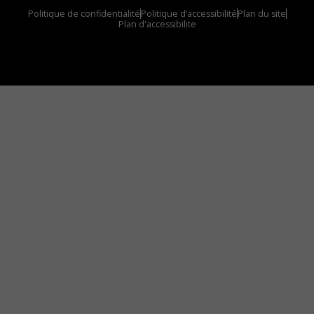
Politique de confidentialité
Politique d’accessibilité
Plan du site
Plan d'accessibilite
Comment installer notre vignette sur votre
appareil mobile