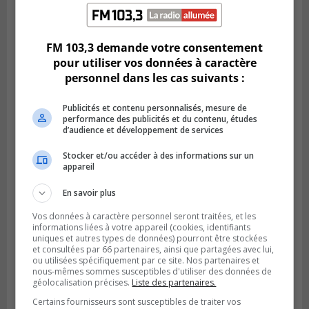
LONGUEUIL
Publié le 6 août 2026 à 05h11
Une poussée tardive propulse les Ducs
vers la victoire à Laval
FM 103,3 demande votre consentement
pour utiliser vos données à caractère
personnel dans les cas suivants :
Publicités et contenu personnalisés, mesure de
performance des publicités et du contenu, études
d’audience et développement de services
Stocker et/ou accéder à des informations sur un
appareil
En savoir plus
Vos données à caractère personnel seront traitées, et les
LONGUEUIL
informations liées à votre appareil (cookies, identifiants
Publié le 5 août 2026 à 08h38
uniques et autres types de données) pourront être stockées
Les Ducs s’inclinent 4‑3 face à ABC 16U
et consultées par 66 partenaires, ainsi que partagées avec lui,
dans un match serré à Longueuil
ou utilisées spécifiquement par ce site. Nos partenaires et
nous-mêmes sommes susceptibles d'utiliser des données de
géolocalisation précises.
Liste des partenaires.
Certains fournisseurs sont susceptibles de traiter vos