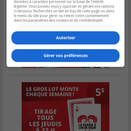
données à caractère personnel sur la base de l'intérêt
légitime. Vous pouvez vous y opposer en gérant vos options
ci-dessous. Recherchez un lien en bas de cette page ou dans
le menu du site pour gérer ou retirer votre consentement
dans les paramètres des cookies et de confidentialité.
Autoriser
Gérer vos préférences