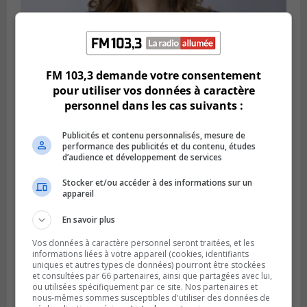
FM 103,3 demande votre consentement
Publié le 21 février 2024 à 15h50
Martine Ouellet demande plus de rigueur
pour utiliser vos données à caractère
envers le projet Northvolt
personnel dans les cas suivants :
Publicités et contenu personnalisés, mesure de
performance des publicités et du contenu, études
d’audience et développement de services
Stocker et/ou accéder à des informations sur un
appareil
En savoir plus
Vos données à caractère personnel seront traitées, et les
informations liées à votre appareil (cookies, identifiants
uniques et autres types de données) pourront être stockées
et consultées par 66 partenaires, ainsi que partagées avec lui,
Publié le 21 février 2024 à 12h00
ou utilisées spécifiquement par ce site. Nos partenaires et
QScale doit abandonner son projet de
nous-mêmes sommes susceptibles d'utiliser des données de