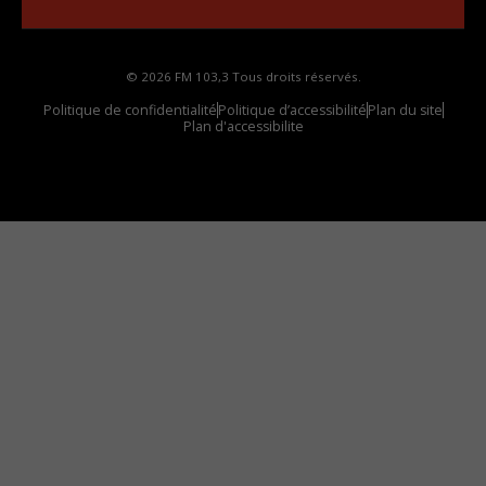
© 2026 FM 103,3 Tous droits réservés.
Politique de confidentialité
Politique d’accessibilité
Plan du site
Plan d'accessibilite
Comment installer notre vignette sur votre