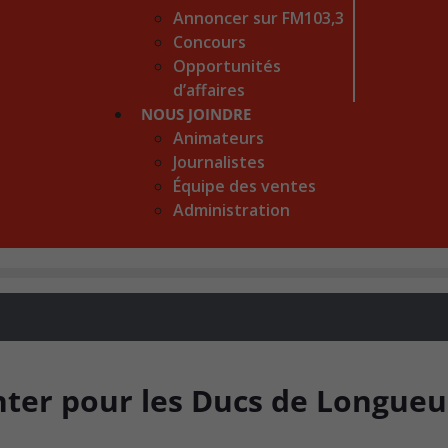
Annoncer sur FM103,3
Concours
Opportunités
d’affaires
NOUS JOINDRE
Animateurs
Journalistes
Équipe des ventes
Administration
ter pour les Ducs de Longueu