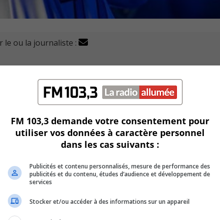
 le ou la journaliste :
te fois-ci, de 8 à 4 contre les Bisons Desjardins de Saint
t-Eustache.
 réplique avec une récolte de neuf coups sûrs.
FM 103,3 demande votre consentement pour
et Olivier Dunn ont chacun frappé deux coups sûrs.
utiliser vos données à caractère personnel
dans les cas suivants :
remière manche avant de produire un total de trois points 
Publicités et contenu personnalisés, mesure de performance des
publicités et du contenu, études d’audience et développement de
e pour créer l’égalité 4 à 4.
services
Stocker et/ou accéder à des informations sur un appareil
contre pour Longueuil.