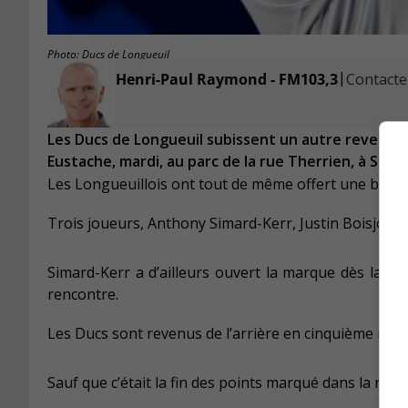
Photo: Ducs de Longueuil
|
Henri-Paul Raymond - FM103,3
Contacter
Les Ducs de Longueuil subissent un autre revers, cet
Eustache, mardi, au parc de la rue Therrien, à Sain
Les Longueuillois ont tout de même offert une bonne
Trois joueurs, Anthony Simard-Kerr, Justin Boisjoly 
Simard-Kerr a d’ailleurs ouvert la marque dès la p
rencontre.
Les Ducs sont revenus de l’arrière en cinquième manch
Sauf que c’était la fin des points marqué dans la ren