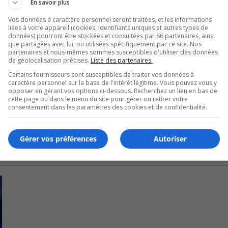
En savoir plus
rieure de la manche avant de conserver leur avance jusqu’à la
Vos données à caractère personnel seront traitées, et les informations
liées à votre appareil (cookies, identifiants uniques et autres types de
données) pourront être stockées et consultées par 66 partenaires, ainsi
que partagées avec lui, ou utilisées spécifiquement par ce site. Nos
our les Ducs de Longueuil.
partenaires et nous-mêmes sommes susceptibles d'utiliser des données
de géolocalisation précises.
Liste des partenaires.
points en quatre manches.
Certains fournisseurs sont susceptibles de traiter vos données à
caractère personnel sur la base de l'intérêt légitime. Vous pouvez vous y
opposer en gérant vos options ci-dessous. Recherchez un lien en bas de
te aux Cardinals de LaSalle.
cette page ou dans le menu du site pour gérer ou retirer votre
consentement dans les paramètres des cookies et de confidentialité.
Gérer vos préférences
Autoriser