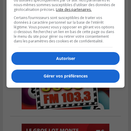
ou utilisées spécifiquement par ce site. Nos partenaires et
BOUCHERVILLE
nous-mêmes sommes susceptibles d'utiliser des données de
Publié le 27 juillet 2026 à 19h58
géolocalisation précises.
Liste des partenaires.
Metro prend les moyens pour protéger son
Certains fournisseurs sont susceptibles de traiter vos
personnel cadre
données à caractère personnel sur la base de l'intérêt
légitime. Vous pouvez vous y opposer en gérant vos options
ci-dessous. Recherchez un lien en bas de cette page ou dans
le menu du site pour gérer ou retirer votre consentement
dans les paramètres des cookies et de confidentialité.
Autoriser
Gérer vos préférences