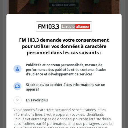
FM 103,3 demande votre consentement
VIEUX-LONGUEUIL
Publié le 28 juillet 2026 à 07h44
pour utiliser vos données à caractère
La Tablée des chefs obtient un appui
personnel dans les cas suivants :
financier pour poursuivre sa mission
Publicités et contenu personnalisés, mesure de
performance des publicités et du contenu, études
d’audience et développement de services
Stocker et/ou accéder à des informations sur un
appareil
En savoir plus
Vos données à caractère personnel seront traitées, et les
informations liées à votre appareil (cookies, identifiants
uniques et autres types de données) pourront être stockées
et consultées par 66 partenaires, ainsi que partagées avec lui,