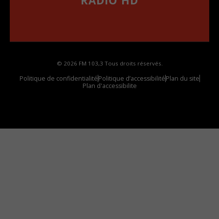
RADIO HD
••••••••••••••••••
Comment synthoniser la fréquence HD dans
votre voiture
© 2026 FM 103,3 Tous droits réservés.
Politique de confidentialité
Politique d’accessibilité
Plan du site
Plan d'accessibilite